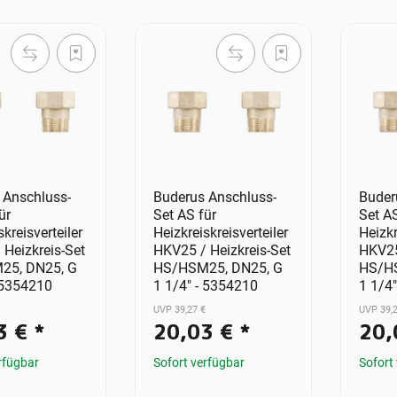
 Anschluss-
Buderus Anschluss-
Buder
ür
Set AS für
Set AS
skreisverteiler
Heizkreiskreisverteiler
Heizkr
 Heizkreis-Set
HKV25 / Heizkreis-Set
HKV25
25, DN25, G
HS/HSM25, DN25, G
HS/HS
 5354210
1 1/4" - 5354210
1 1/4
UVP 39,27 €
UVP 39,2
3 €
*
20,03 €
*
20,
rfügbar
Sofort verfügbar
Sofort