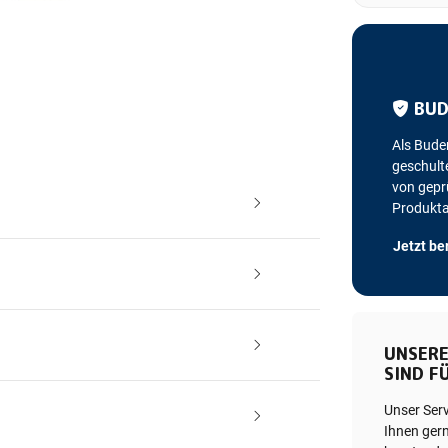
BUD
Als Bude
geschulte
von geprü
Produkt
Jetzt be
UNSERE
SIND FÜ
Unser Ser
Ihnen gern