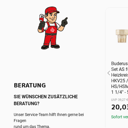
nschluss-
Buderus Anschluss-
Buderus
Set AS für
Set AS f
eisverteiler
Heizkreiskreisverteiler
Heizkrei
izkreis-Set
HKV25 / Heizkreis-Set
HKV25 /
BERATUNG
, DN25, G
HS/HSM25, DN25, G
HS/HSM
354210
1 1/4" - 5354210
1 1/4" -
SIE WÜNSCHEN ZUSÄTZLICHE
UVP 39,27 €
UVP 39,27 €
BERATUNG?
 €
*
20,03 €
*
20,0
Unser Service-Team hilft Ihnen gerne bei
ügbar
Sofort verfügbar
Sofort ve
Fragen
rund um das Thema.