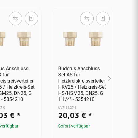
us Anschluss-
Buderus Anschluss-
Bud
 für
Set AS für
Set
eiskreisverteiler
Heizkreiskreisverteiler
Heiz
 / Heizkreis-Set
HKV25 / Heizkreis-Set
HKV
M25, DN25, G
HS/HSM25, DN25, G
HS/
" - 5354210
1 1/4" - 5354210
1 1
7 €
UVP 39,27 €
UVP 3
03 €
*
20,03 €
*
2
 verfügbar
Sofort verfügbar
Sofo