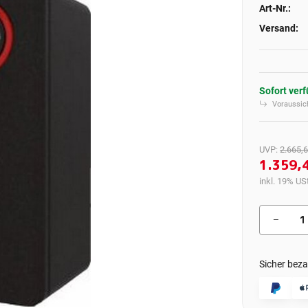
Art-Nr.:
Versand:
Sofort ver
Voraussich
UVP
:
2.665,6
1.359,
inkl. 19% USt
Sicher beza