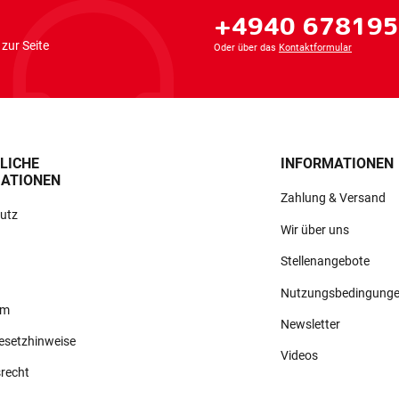
+4940 67819
zur Seite
Oder über das
Kontaktformular
LICHE
INFORMATIONEN
ATIONEN
Zahlung & Versand
utz
Wir über uns
Stellenangebote
Nutzungsbedingung
um
Newsletter
gesetzhinweise
Videos
srecht