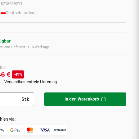
8718599211
Deutschlandweit
fügbar
tliche Lieferzeit:
1 - 3 Werktage
0 €
46 €
49%
. ,
Versandkostenfreie Lieferung
Stk
In den Warenkorb
hlen via: