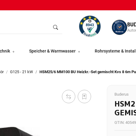
BU
Autor
chnik
Speicher & Warmwasser
Rohrsysteme & Instal
ör
G125 - 21 kW
HSM25/6 MM100 BU Heizkr.-Set gemischt Kvs 8 6m P
Buderus
HSM2
GEMI
GTIN:
40549