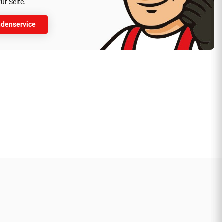
ur Seite.
denservice