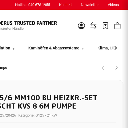
Hotline: 040 678 1955
Kontakt
Newsletter
Videos
DERUS TRUSTED PARTNER
isierter Händler
lation
Kaminöfen & Abgassysteme
Klima, Lüftung &
umpe
5/6 MM100 BU HEIZKR.-SET
SCHT KVS 8 6M PUMPE
25720426
Kategorie:
G125 - 21 kW