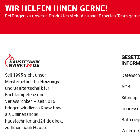
WIR HELFEN IHNEN GERNE!
Bei Fragen zu unseren Produkten steht dir unser Experten-Team gerne 
GESETZ
INFORM
Seit 1995 steht unser
Datensch
Meisterbetrieb für
Heizungs-
AGB
und Sanitärtechnik
für
Fachkompetenz und
Sitemap
Verlässlichkeit – seit 2016
bringen wir dieses Know-how
Impress
als Onlinehändler
Batterie
haustechnikmarkt24.de direkt
zu Ihnen nach Hause.
Widerruf