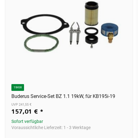
19KW
Buderus Service-Set BZ 1.1 19kW, für KB195i-19
UVP 241,55 €
157,01 €
*
Sofort verfügbar
Voraussichtliche Lieferzeit:
1 - 3 Werktage