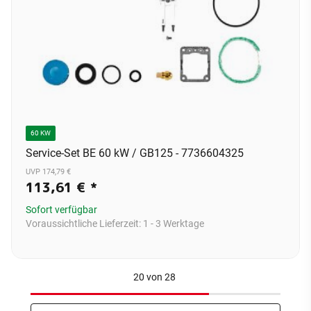
60 KW
Service-Set BE 60 kW / GB125 - 7736604325
UVP 174,79 €
113,61 €
*
Sofort verfügbar
Voraussichtliche Lieferzeit:
1 - 3 Werktage
20
von
28