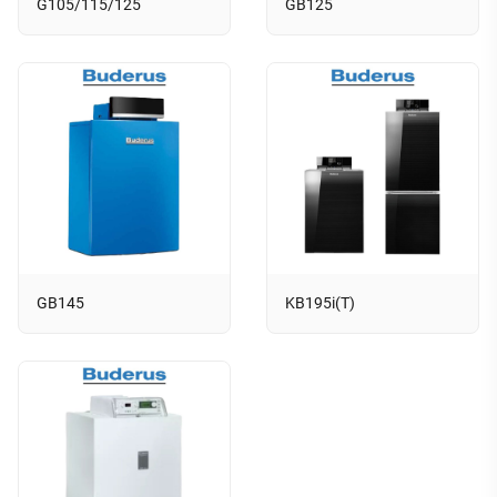
G105/115/125
GB125
GB145
KB195i(T)