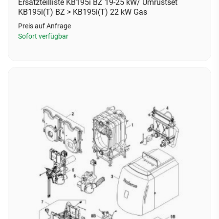
Ersatzteilliste KB195i BZ 19-25 kW/ Umrüstset
KB195i(T) BZ > KB195i(T) 22 kW Gas
Preis auf Anfrage
Sofort verfügbar