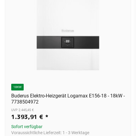
D
18KW
Buderus Elektro-Heizgerät Logamax E156-18 - 18kW -
7738504972
UVP 2.445,45 €
1.393,91 €
*
Sofort verfügbar
Voraussichtliche Lieferzeit:
1 - 3 Werktage