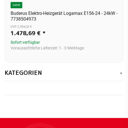
D
24KW
Buderus Elektro-Heizgerät Logamax E156-24 - 24kW -
7738504973
UVP 2.594,20 €
1.478,69 €
*
Sofort verfügbar
Voraussichtliche Lieferzeit:
1 - 3 Werktage
KATEGORIEN