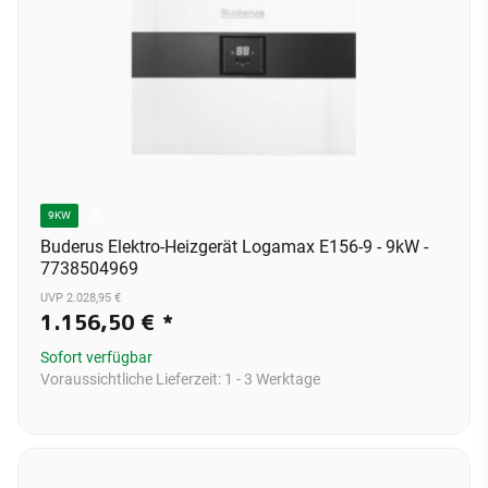
D
9KW
Buderus Elektro-Heizgerät Logamax E156-9 - 9kW -
7738504969
UVP 2.028,95 €
1.156,50 €
*
Sofort verfügbar
Voraussichtliche Lieferzeit:
1 - 3 Werktage