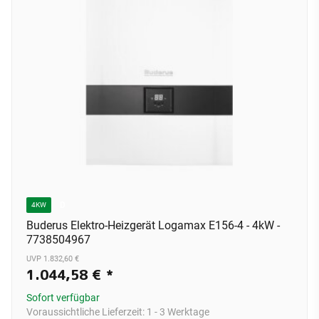
D
4KW
Buderus Elektro-Heizgerät Logamax E156-4 - 4kW -
7738504967
UVP 1.832,60 €
1.044,58 €
*
Sofort verfügbar
Voraussichtliche Lieferzeit:
1 - 3 Werktage