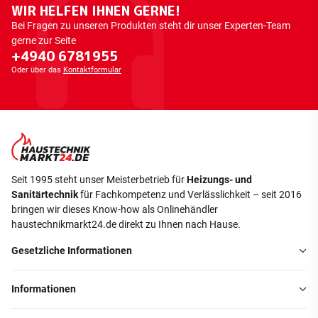
WIR HELFEN IHNEN GERNE!
Bei Fragen zu unseren Produkten steht dir unser Experten-Team
gerne zur Seite
+4940 6781955
Oder über das
Kontaktformular
Seit 1995 steht unser Meisterbetrieb für
Heizungs- und
Sanitärtechnik
für Fachkompetenz und Verlässlichkeit – seit 2016
bringen wir dieses Know-how als Onlinehändler
haustechnikmarkt24.de direkt zu Ihnen nach Hause.
Gesetzliche Informationen
Informationen