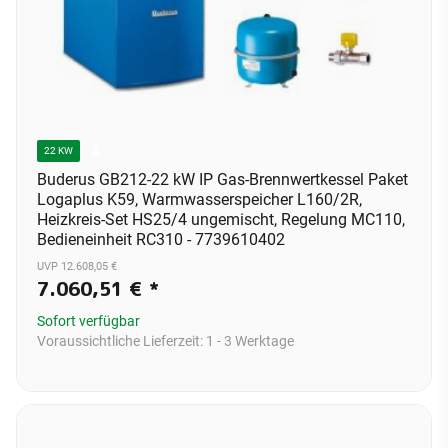
A
22 KW
Buderus GB212-22 kW IP Gas-Brennwertkessel Paket
Logaplus K59, Warmwasserspeicher L160/2R,
Heizkreis-Set HS25/4 ungemischt, Regelung MC110,
Bedieneinheit RC310 - 7739610402
UVP 12.608,05 €
7.060,51 €
*
Sofort verfügbar
Voraussichtliche Lieferzeit:
1 - 3 Werktage