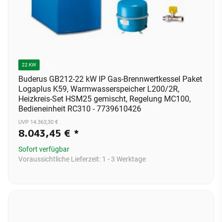
A
22 KW
Buderus GB212-22 kW IP Gas-Brennwertkessel Paket
Logaplus K59, Warmwasserspeicher L200/2R,
Heizkreis-Set HSM25 gemischt, Regelung MC100,
Bedieneinheit RC310 - 7739610426
UVP 14.363,30 €
8.043,45 €
*
Sofort verfügbar
Voraussichtliche Lieferzeit:
1 - 3 Werktage