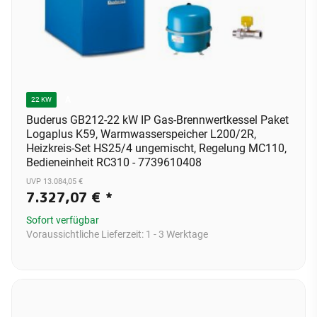
A
22 KW
Buderus GB212-22 kW IP Gas-Brennwertkessel Paket
Logaplus K59, Warmwasserspeicher L200/2R,
Heizkreis-Set HS25/4 ungemischt, Regelung MC110,
Bedieneinheit RC310 - 7739610408
UVP 13.084,05 €
7.327,07 €
*
Sofort verfügbar
Voraussichtliche Lieferzeit:
1 - 3 Werktage