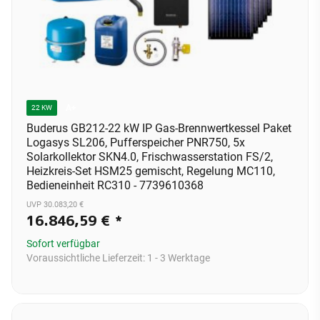
A+
22 KW
Buderus GB212-22 kW IP Gas-Brennwertkessel Paket
Logasys SL206, Pufferspeicher PNR750, 5x
Solarkollektor SKN4.0, Frischwasserstation FS/2,
Heizkreis-Set HSM25 gemischt, Regelung MC110,
Bedieneinheit RC310 - 7739610368
UVP 30.083,20 €
16.846,59 €
*
Sofort verfügbar
Voraussichtliche Lieferzeit:
1 - 3 Werktage