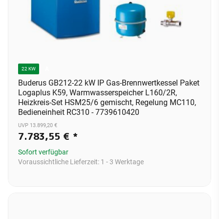
A
22 KW
Buderus GB212-22 kW IP Gas-Brennwertkessel Paket
Logaplus K59, Warmwasserspeicher L160/2R,
Heizkreis-Set HSM25/6 gemischt, Regelung MC110,
Bedieneinheit RC310 - 7739610420
UVP 13.899,20 €
7.783,55 €
*
Sofort verfügbar
Voraussichtliche Lieferzeit:
1 - 3 Werktage