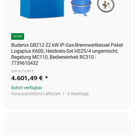
A
22 KW
Buderus GB212-22 kW IP Gas-Brennwertkessel Paket
Logaplus K60S, Heizkreis-Set HS25/4 ungemischt,
Regelung MC110, Bedieneinheit RC310 -
7739610432
UVP 8.216,95 €
4.601,49 €
*
Sofort verfügbar
Voraussichtliche Lieferzeit:
1 - 3 Werktage