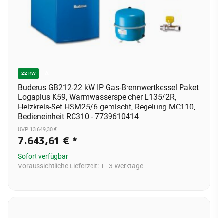
A
22 KW
Buderus GB212-22 kW IP Gas-Brennwertkessel Paket
Logaplus K59, Warmwasserspeicher L135/2R,
Heizkreis-Set HSM25/6 gemischt, Regelung MC110,
Bedieneinheit RC310 - 7739610414
UVP 13.649,30 €
7.643,61 €
*
Sofort verfügbar
Voraussichtliche Lieferzeit:
1 - 3 Werktage