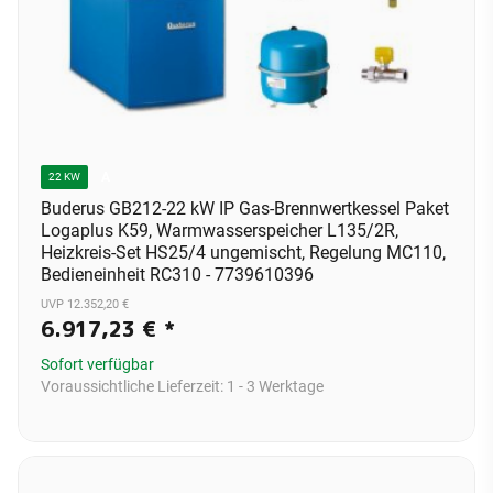
A
22 KW
Buderus GB212-22 kW IP Gas-Brennwertkessel Paket
Logaplus K59, Warmwasserspeicher L135/2R,
Heizkreis-Set HS25/4 ungemischt, Regelung MC110,
Bedieneinheit RC310 - 7739610396
UVP 12.352,20 €
6.917,23 €
*
Sofort verfügbar
Voraussichtliche Lieferzeit:
1 - 3 Werktage