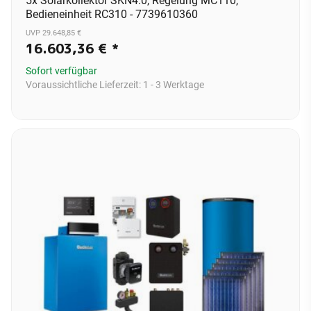
5x Solarkollektor SKN4.0, Regelung MC110,
Bedieneinheit RC310 - 7739610360
UVP 29.648,85 €
16.603,36 €
*
Sofort verfügbar
Voraussichtliche Lieferzeit:
1 - 3 Werktage