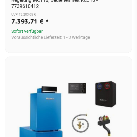
Regelung MC110, Bedieneinheit RC310 -
7739610412
UVP 13.203,05 €
7.393,71 €
*
Sofort verfügbar
Voraussichtliche Lieferzeit:
1 - 3 Werktage