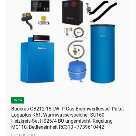
A
15 KW
Buderus GB212-15 kW IP Gas-Brennwertkessel Paket
Logaplus K61, Warmwasserspeicher SU160,
Heizkreis-Set HS25/4 BU ungemischt, Regelung
MC110, Bedieneinheit RC310 - 7739610442
UVP 10.817,10 €