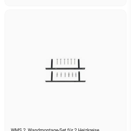
WMS 2, Wandmontage-Set für 2 Heizkreise