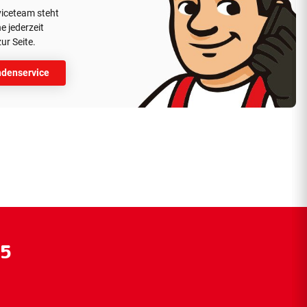
viceteam steht
e jederzeit
ur Seite.
denservice
55