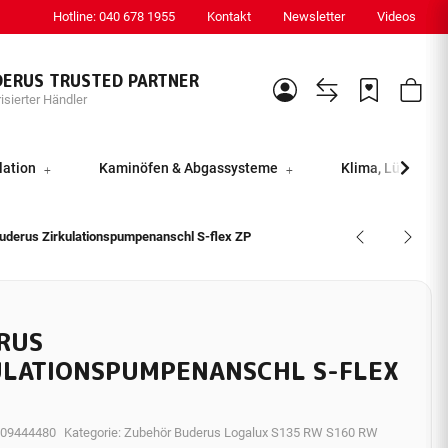
Hotline: 040 678 1955
Kontakt
Newsletter
Videos
DERUS TRUSTED PARTNER
isierter Händler
lation
Kaminöfen & Abgassysteme
Klima, Lüftung &
uderus Zirkulationspumpenanschl S-flex ZP
RUS
ULATIONSPUMPENANSCHL S-FLEX
09444480
Kategorie:
Zubehör Buderus Logalux S135 RW S160 RW