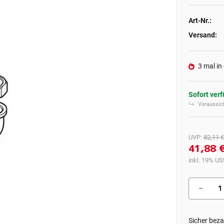
Art-Nr.:
Versand:
3 mal in
Sofort ver
Voraussich
UVP
:
82,11 €
41,88 
inkl. 19% USt
Sicher beza