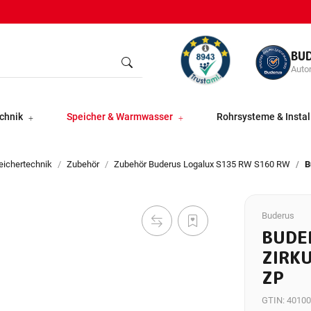
BU
Autor
chnik
Speicher & Warmwasser
Rohrsysteme & Instal
eichertechnik
Zubehör
Zubehör Buderus Logalux S135 RW S160 RW
B
Buderus
BUDE
ZIRK
ZP
GTIN:
40100