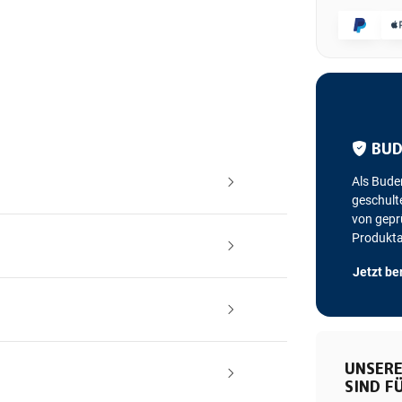
BUD
Als Bude
geschulte
von geprü
Produkt
Jetzt be
UNSERE
SIND FÜ