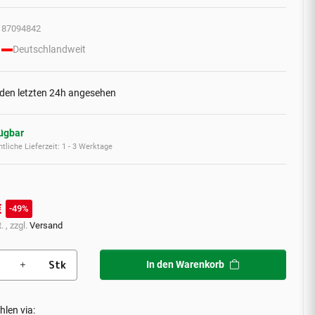
87094842
Deutschlandweit
 den letzten 24h angesehen
fügbar
tliche Lieferzeit:
1 - 3 Werktage
€
49%
. , zzgl.
Versand
Stk
In den Warenkorb
hlen via: