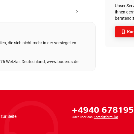
Unser Ser
Ihnen gern
beratend z
Kun
en, die sich nicht mehr in der versiegelten
576 Wetzlar, Deutschland, www.buderus.de
+4940 67819
zur Seite
Oder über das
Kontaktformular