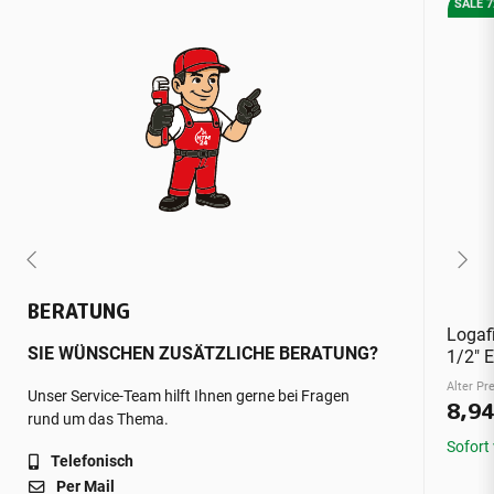
SALE 
BERATUNG
Logaf
SIE WÜNSCHEN ZUSÄTZLICHE BERATUNG?
1/2" E
Alter Pre
Unser Service-Team hilft Ihnen gerne bei Fragen
8,9
rund um das Thema.
Sofort
Telefonisch
Per Mail