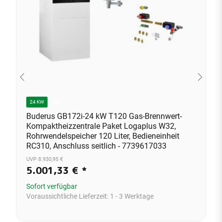
A+
24 KW
Buderus GB172i-24 kW T120 Gas-Brennwert-
Kompaktheizzentrale Paket Logaplus W32,
Rohrwendelspeicher 120 Liter, Bedieneinheit
RC310, Anschluss seitlich - 7739617033
UVP 8.930,95 €
5.001,33 €
*
Sofort verfügbar
Voraussichtliche Lieferzeit:
1 - 3 Werktage