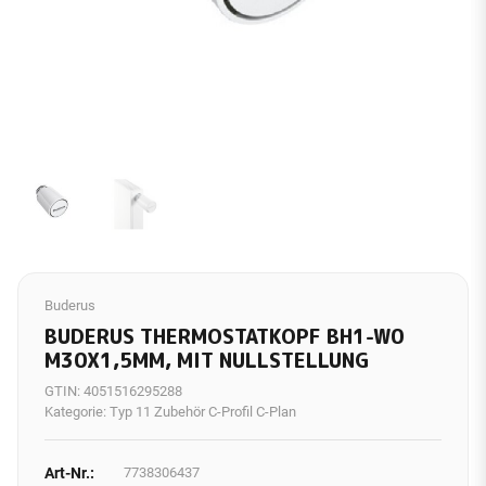
Buderus
BUDERUS THERMOSTATKOPF BH1-W0
M30X1,5MM, MIT NULLSTELLUNG
GTIN:
4051516295288
Kategorie:
Typ 11 Zubehör C-Profil C-Plan
Art-Nr.:
7738306437