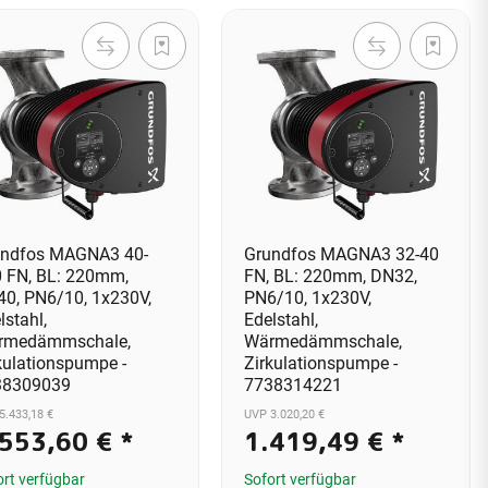
undfos MAGNA3 40-
Grundfos MAGNA3 32-40
 FN, BL: 220mm,
FN, BL: 220mm, DN32,
0, PN6/10, 1x230V,
PN6/10, 1x230V,
lstahl,
Edelstahl,
rmedämmschale,
Wärmedämmschale,
kulationspumpe -
Zirkulationspumpe -
38309039
7738314221
5.433,18 €
UVP 3.020,20 €
.553,60 €
*
1.419,49 €
*
ort verfügbar
Sofort verfügbar