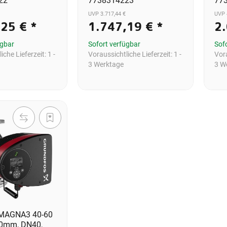
22
7738314223
77
UVP 3.717,44 €
UVP 
,25 €
*
1.747,19 €
*
2
ügbar
Sofort verfügbar
Sof
iche Lieferzeit:
1 -
Voraussichtliche Lieferzeit:
1 -
Vora
3 Werktage
3 W
 MAGNA3 40-60
20mm, DN40,