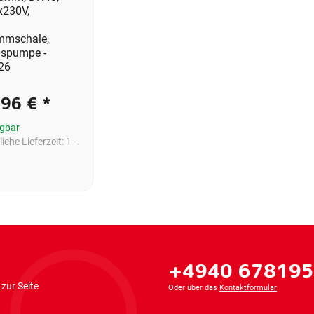
x230V,
mschale,
nspumpe -
26
,96 €
*
ügbar
iche Lieferzeit:
1 -
+4940 67819
zur Seite
Oder über das
Kontaktformular