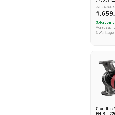
77383142
UVP 3.530,33 €
1.659
Sofort verf
Voraussichtl
3 Werktage
Grundfos
FN, BL: 2