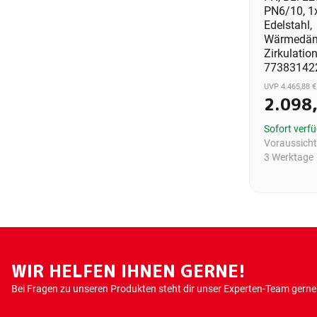
PN6/10, 1
Edelstahl,
Wärmedäm
Zirkulatio
77383142
UVP 4.465,88 €
2.098
Sofort verf
Voraussichtl
3 Werktage
WIR HELFEN IHNEN GERNE!
Bei Fragen zu unseren Produkten steht dir unser Experten-Team gerne 