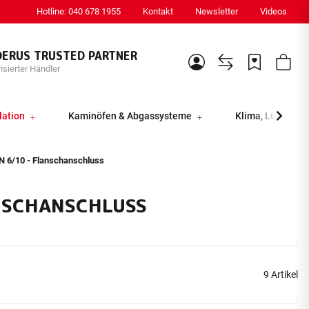
Hotline: 040 678 1955
Kontakt
Newsletter
Videos
DERUS TRUSTED PARTNER
isierter Händler
lation
Kaminöfen & Abgassysteme
Klima, Lüftung &
N 6/10 - Flanschanschluss
ANSCHANSCHLUSS
9 Artikel