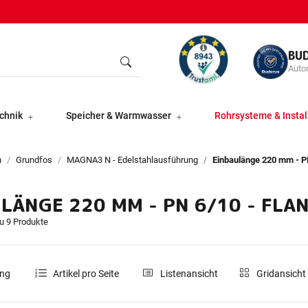
BU
Autor
chnik
Speicher & Warmwasser
Rohrsysteme & Instal
n
Grundfos
MAGNA3 N - Edelstahlausführung
Einbaulänge 220 mm - P
ULÄNGE 220 MM - PN 6/10 - FL
du 9 Produkte
ung
Artikel pro Seite
Listenansicht
Gridansicht