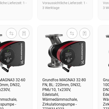
iche Lieferzeit:
1 -
Voraussichtliche Lieferzeit:
1 -
Vora
3 Werktage
3 W
 MAGNA3 32-60
Grundfos MAGNA3 32-80
Gr
20mm, DN32,
FN, BL: 220mm, DN32,
100
x230V,
PN6/10, 1x230V,
DN3
Edelstahl,
Ede
mschale,
Wärmedämmschale,
Wä
nspumpe -
Zirkulationspumpe -
Zir