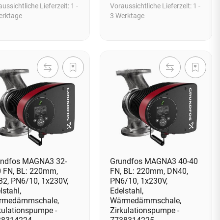
ussichtliche Lieferzeit:
1 -
Voraussichtliche Lieferzeit:
1 -
erktage
3 Werktage
undfos MAGNA3 32-
Grundfos MAGNA3 40-40
 FN, BL: 220mm,
FN, BL: 220mm, DN40,
2, PN6/10, 1x230V,
PN6/10, 1x230V,
lstahl,
Edelstahl,
rmedämmschale,
Wärmedämmschale,
kulationspumpe -
Zirkulationspumpe -