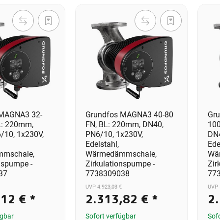
 MAGNA3 32-
Grundfos MAGNA3 40-80
Gr
L: 220mm,
FN, BL: 220mm, DN40,
100
/10, 1x230V,
PN6/10, 1x230V,
DN4
Edelstahl,
Ede
mschale,
Wärmedämmschale,
Wä
nspumpe -
Zirkulationspumpe -
Zir
37
7738309038
77
UVP 4.923,03 €
UVP 
,12 €
*
2.313,82 €
*
2
ügbar
Sofort verfügbar
Sof