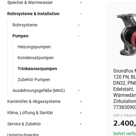
Speicher & Warmwasser
Rohrsysteme & Installation
Rohrsysteme
Pumpen
Heizungspumpen
Kondensatpumpen
Trinkwasserpumpen
Grundfos
120 FN, B
Zubehör Pumpen
DN32, PN6
Edelstahl,
Ausdehnungsgefäße (MAG)
Wärmedäm
Zirkulatio
Kaminöfen & Abgassysteme
77383090
Klima, Lüftung & Sanitär
UVP 5.106,64 €
2.400
Service & Zubehör
Sofort verf
Untertischgeräte