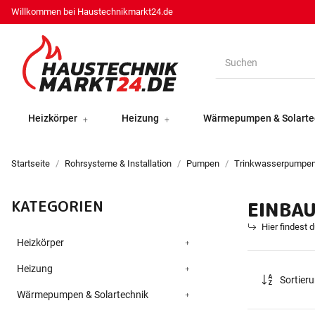
Willkommen bei Haustechnikmarkt24.de
Heizkörper
Heizung
Wärmepumpen & Solarte
Startseite
Rohrsysteme & Installation
Pumpen
Trinkwasserpumpe
KATEGORIEN
EINBA
Hier findest 
Heizkörper
Heizung
Sortier
Wärmepumpen & Solartechnik