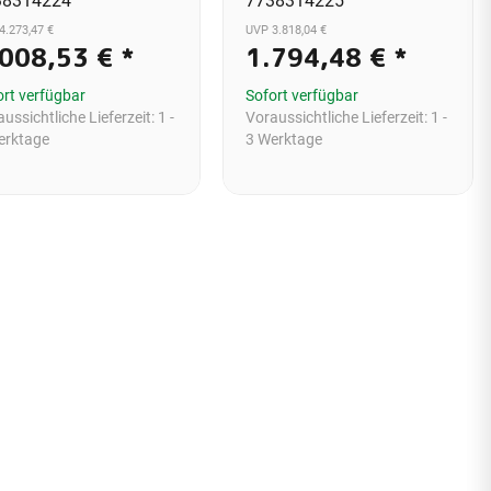
38314224
7738314225
4.273,47 €
UVP 3.818,04 €
.008,53 €
*
1.794,48 €
*
ort verfügbar
Sofort verfügbar
ussichtliche Lieferzeit:
1 -
Voraussichtliche Lieferzeit:
1 -
erktage
3 Werktage