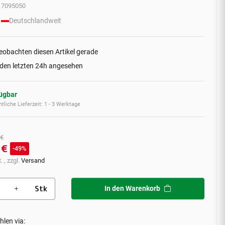
7095050
Deutschlandweit
eobachten diesen Artikel gerade
 den letzten 24h angesehen
fügbar
tliche Lieferzeit:
1 - 3 Werktage
 €
 €
49%
. , zzgl.
Versand
Stk
In den Warenkorb
hlen via: