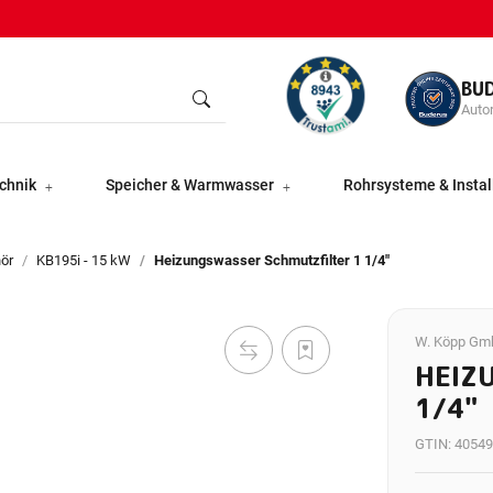
BU
Autor
chnik
Speicher & Warmwasser
Rohrsysteme & Instal
ör
KB195i - 15 kW
Heizungswasser Schmutzfilter 1 1/4"
W. Köpp Gm
HEIZ
1/4"
GTIN:
40549