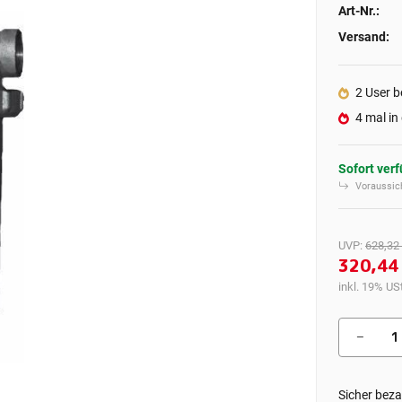
Art-Nr.:
Versand:
2 User b
4 mal in
Sofort ver
Voraussich
UVP
:
628,32
320,44
inkl. 19% USt
Sicher beza