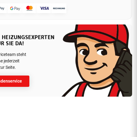
 HEIZUNGSEXPERTEN
R SIE DA!
viceteam steht
e jederzeit
ur Seite.
denservice