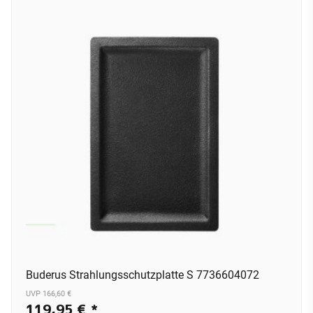
Buderus Strahlungsschutzplatte S 7736604072
UVP 166,60 €
119,95 €
*