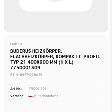
Buderus
BUDERUS HEIZKÖRPER,
FLACHHEIZKÖRPER, KOMPAKT C-PROFIL
TYP 21 400X900 MM (H X L)
7750001309
GTIN:
4057749256669
Art-Nr.:
7750001309
Versand:
Deutschlandweit