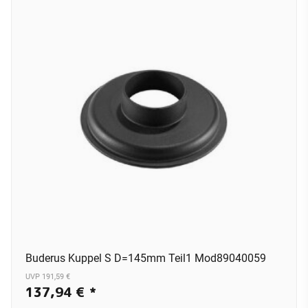
Buderus Kuppel S D=145mm Teil1 Mod89040059
UVP 191,59 €
137,94 €
*