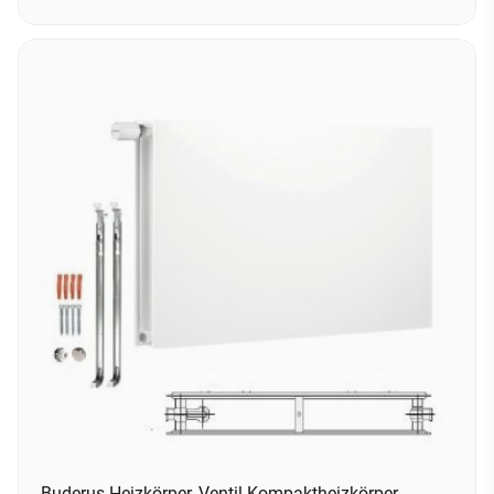
Buderus Heizkörper, Ventil Kompaktheizkörper,