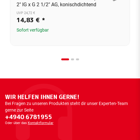
2" IG x G 2 1/2" AG, konischdichtend
UVP 24,72 €
14,83 €
*
Sofort verfügbar
WIR HELFEN IHNEN GERNE!
Bei Fragen zu unseren Produkten steht dir unser Experten-Team
gerne zur Seite
+4940 6781955
Oder über das
Kontaktformular