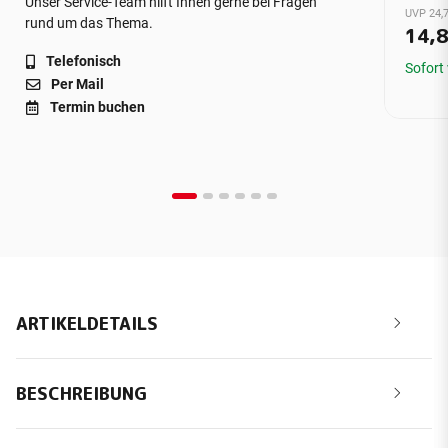
Unser Service-Team hilft Ihnen gerne bei Fragen
UVP 24,7
rund um das Thema.
14,
Telefonisch
Sofort
Per Mail
Termin buchen
ARTIKELDETAILS
BESCHREIBUNG