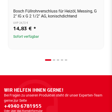
Bosch Füllrohrverschluss für Heizöl, Messing, G
2" IG x G 2 1/2" AG, konischdichtend
UVP 24,72 €
14,83 €
*
Sofort verfügbar
WIR HELFEN IHNEN GERNE!
Bei Fragen zu unseren Produkten steht dir unser Experten-Team
gerne zur Seite
+4940 6781955
Oder über das
Kontaktformular