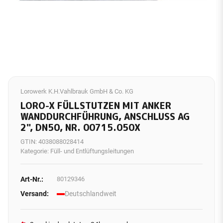
Lorowerk K.H.Vahlbrauk GmbH & Co. KG
LORO-X FÜLLSTUTZEN MIT ANKER
WANDDURCHFÜHRUNG, ANSCHLUSS AG
2", DN50, NR. 00715.050X
GTIN:
4038088028414
Kategorie:
Füll- und Entlüftungsleitungen
Art-Nr.:
80129346
Versand:
Deutschlandweit