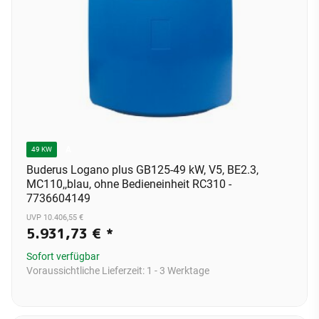
A
49 KW
Buderus Logano plus GB125-49 kW, V5, BE2.3,
MC110,,blau, ohne Bedieneinheit RC310 -
7736604149
UVP 10.406,55 €
5.931,73 €
*
Sofort verfügbar
Voraussichtliche Lieferzeit:
1 - 3 Werktage