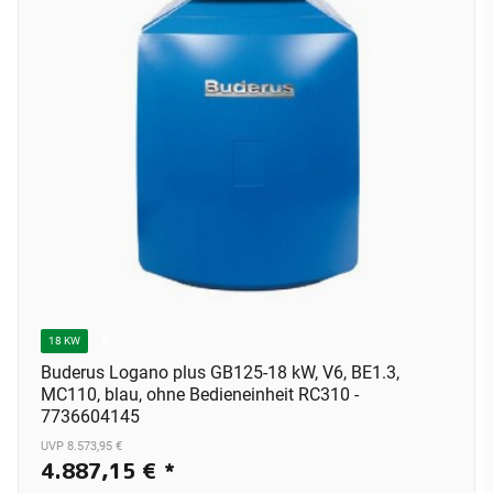
A
18 KW
Buderus Logano plus GB125-18 kW, V6, BE1.3,
MC110, blau, ohne Bedieneinheit RC310 -
7736604145
UVP 8.573,95 €
4.887,15 €
*