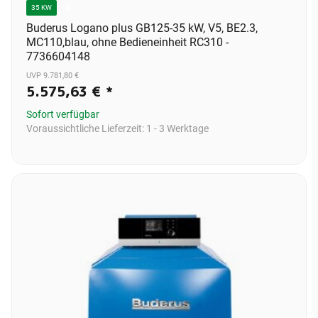
A
35 KW
Buderus Logano plus GB125-35 kW, V5, BE2.3,
MC110,blau, ohne Bedieneinheit RC310 -
7736604148
UVP 9.781,80 €
5.575,63 €
*
Sofort verfügbar
Voraussichtliche Lieferzeit:
1 - 3 Werktage