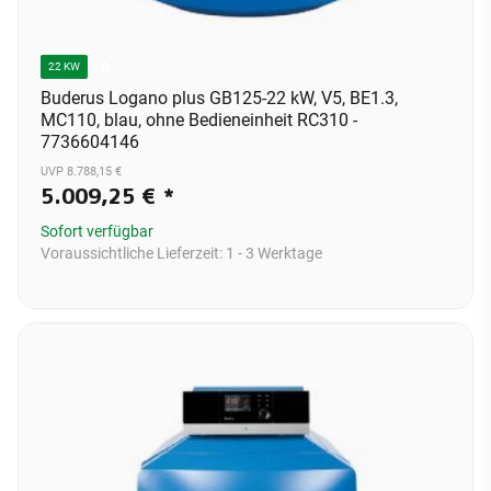
A
22 KW
Buderus Logano plus GB125-22 kW, V5, BE1.3,
MC110, blau, ohne Bedieneinheit RC310 -
7736604146
UVP 8.788,15 €
5.009,25 €
*
Sofort verfügbar
Voraussichtliche Lieferzeit:
1 - 3 Werktage