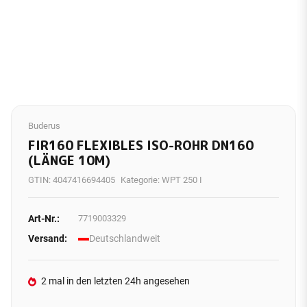
Buderus
FIR160 FLEXIBLES ISO-ROHR DN160
(LÄNGE 10M)
GTIN:
4047416694405
Kategorie:
WPT 250 I
Art-Nr.:
7719003329
Versand:
Deutschlandweit
2 mal in den letzten 24h angesehen