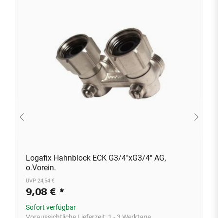
Logafix Hahnblock ECK G3/4"xG3/4" AG,
o.Vorein.
UVP 24,54 €
9,08 €
*
Sofort verfügbar
Voraussichtliche Lieferzeit:
1 - 3 Werktage