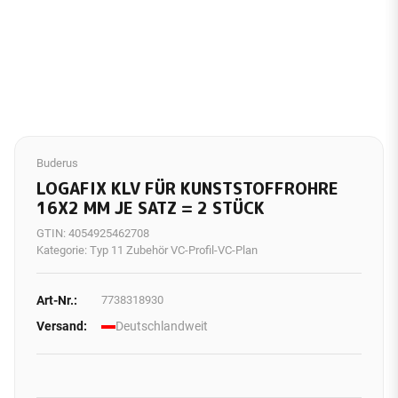
Buderus
LOGAFIX KLV FÜR KUNSTSTOFFROHRE
16X2 MM JE SATZ = 2 STÜCK
GTIN:
4054925462708
Kategorie:
Typ 11 Zubehör VC-Profil-VC-Plan
Art-Nr.:
7738318930
Versand:
Deutschlandweit