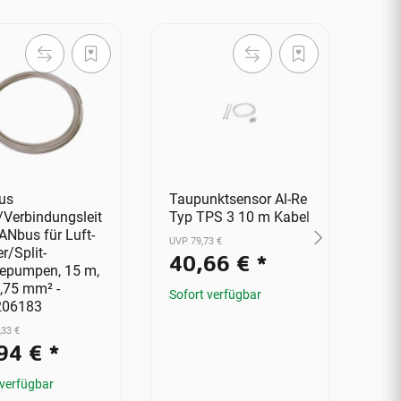
us
Taupunktsensor Al-Re
3-W
/Verbindungsleit
Typ TPS 3 10 m Kabel
Ums
ANbus für Luft-
mm 
UVP 79,73 €
r/Split-
40,66 €
*
UVP 
pumpen, 15 m,
1
,75 mm² -
Sofort verfügbar
206183
Sofo
,33 €
94 €
*
 verfügbar