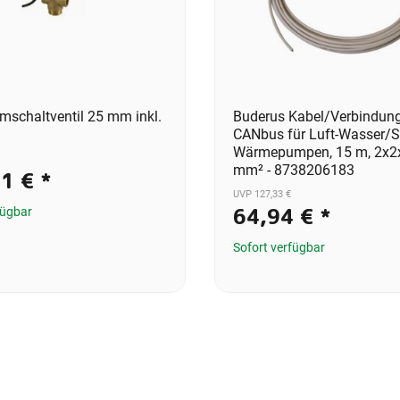
mschaltventil 25 mm inkl.
Buderus Kabel/Verbindung
CANbus für Luft-Wasser/Sp
Wärmepumpen, 15 m, 2x2
mm² - 8738206183
31 €
*
UVP 127,33 €
64,94 €
*
fügbar
Sofort verfügbar