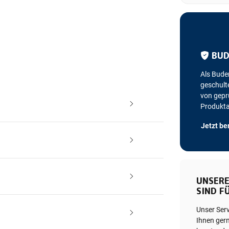
BUD
Als Bude
geschulte
von geprü
Produkt
Jetzt be
UNSERE
SIND FÜ
Unser Ser
Ihnen gern