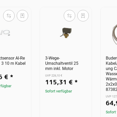
tsensor Al-Re
3-Wege-
Buder
 3 10 m Kabel
Umschaltventil 25
Kabel
mm inkl. Motor
ung C
Wasse
6 €
*
UVP 226,10 €
Wärme
115,31 €
*
2x2x0
rfügbar
8738
Sofort verfügbar
UVP 127
64,
Sofort