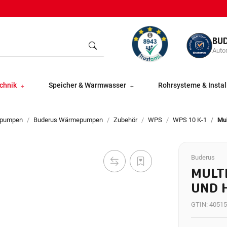
BU
Autor
chnik
Speicher & Warmwasser
Rohrsysteme & Instal
pumpen
Buderus Wärmepumpen
Zubehör
WPS
WPS 10 K-1
Mu
Buderus
MULT
UND 
GTIN:
40515