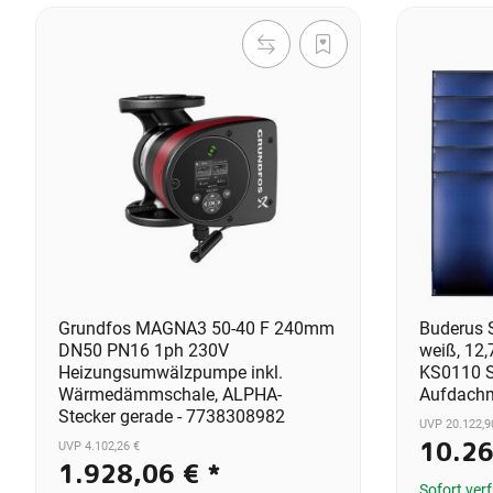
Grundfos MAGNA3 50-40 F 240mm
Buderus 
DN50 PN16 1ph 230V
weiß, 12,
Heizungsumwälzpumpe inkl.
KS0110 S
Wärmedämmschale, ALPHA-
Aufdachm
Stecker gerade - 7738308982
UVP 20.122,9
10.2
UVP 4.102,26 €
1.928,06 €
*
Sofort ver