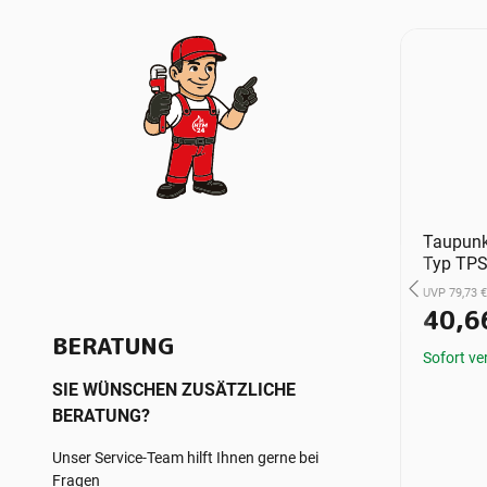
Buderus
Taupunk
ntil 25
Kabel/Verbindungsleit
Typ TPS
Motor
ung CANbus für Luft-
UVP 79,73 €
Wasser/Split-
40,6
Wärmepumpen, 15 m,
1 €
*
BERATUNG
2x2x0,75 mm² -
Sofort ve
8738206183
ügbar
SIE WÜNSCHEN ZUSÄTZLICHE
UVP 127,33 €
BERATUNG?
64,94 €
*
Unser Service-Team hilft Ihnen gerne bei
Sofort verfügbar
Fragen