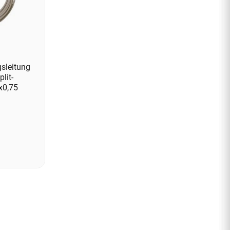
sleitung
lit-
x0,75