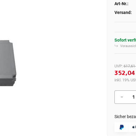
Art-Nr.:
Versand:
Sofort ver
Voraussich
UVP
:
617,61
352,04
inkl. 19% USt
Sicher beza