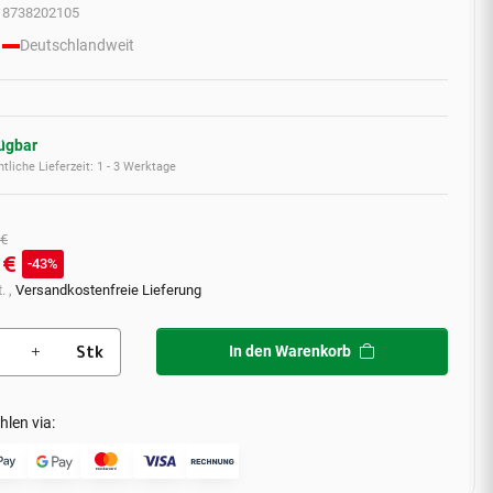
8738202105
Deutschlandweit
fügbar
tliche Lieferzeit:
1 - 3 Werktage
 €
 €
43%
. ,
Versandkostenfreie Lieferung
Stk
In den Warenkorb
hlen via: