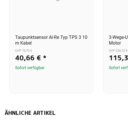
Taupunktsensor Al-Re Typ TPS 3 10
3-Wege-U
m Kabel
Motor
UVP 79,73 €
UVP 226,10 €
40,66 €
*
115,
Sofort verfügbar
Sofort ver
ÄHNLICHE ARTIKEL