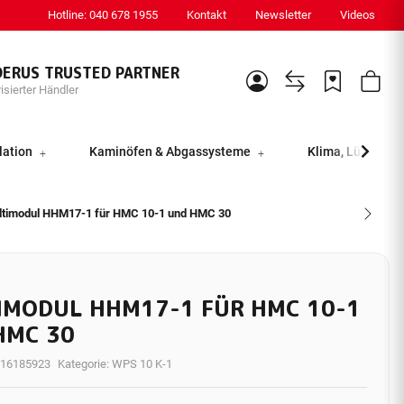
Hotline: 040 678 1955
Kontakt
Newsletter
Videos
DERUS TRUSTED PARTNER
isierter Händler
lation
Kaminöfen & Abgassysteme
Klima, Lüftung &
ltimodul HHM17-1 für HMC 10-1 und HMC 30
IMODUL HHM17-1 FÜR HMC 10-1
HMC 30
16185923
Kategorie:
WPS 10 K-1