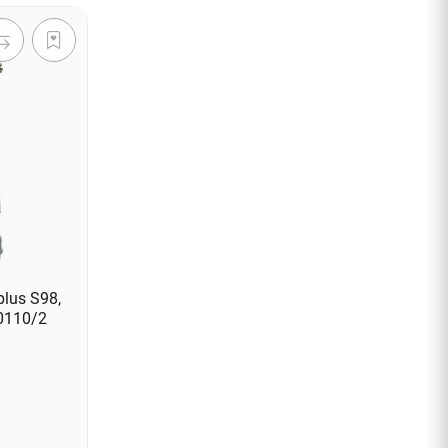
plus S98,
S0110/2