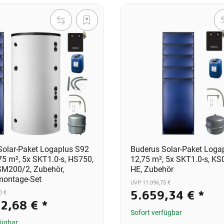
Solar-Paket Logaplus S92
Buderus Solar-Paket Loga
75 m², 5x SKT1.0-s, HS750,
12,75 m², 5x SKT1.0-s, K
M200/2, Zubehör,
HE, Zubehör
ontage-Set
UVP 11.096,75 €
5.659,34 €
*
0 €
62,68 €
*
Sofort verfügbar
fügbar