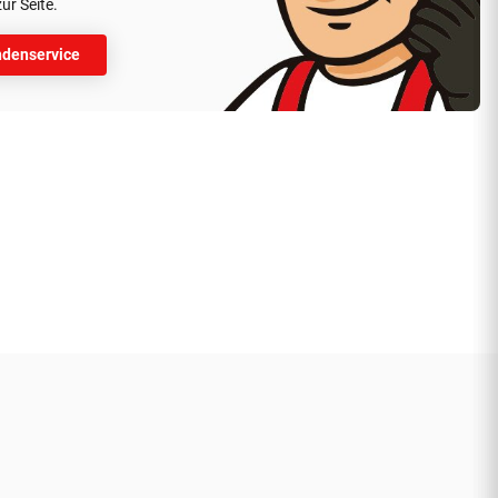
ur Seite.
denservice