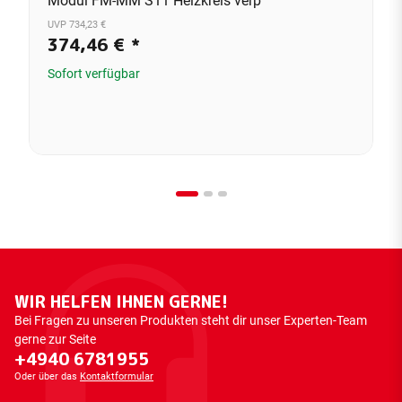
Modul FM-MM S11 Heizkreis verp
UVP 734,23 €
374,46 €
*
Sofort verfügbar
WIR HELFEN IHNEN GERNE!
Bei Fragen zu unseren Produkten steht dir unser Experten-Team
gerne zur Seite
+4940 6781955
Oder über das
Kontaktformular