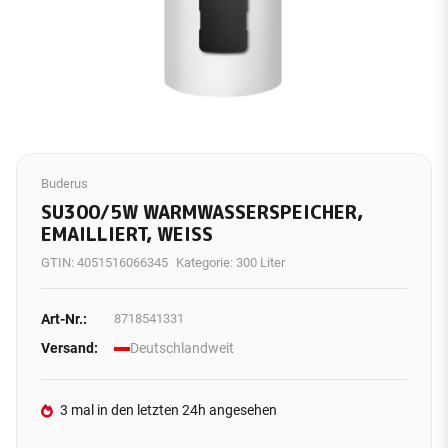
Buderus
SU300/5W WARMWASSERSPEICHER,
EMAILLIERT, WEISS
GTIN:
4051516066345
Kategorie:
300 Liter
Art-Nr.:
8718541331
Versand:
Deutschlandweit
3 mal in den letzten 24h angesehen