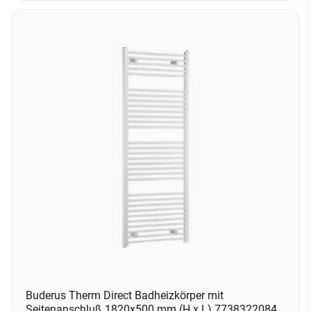
Buderus Therm Direct Badheizkörper mit
Seitenanschluß 1820x500 mm (H x L) 7738322084