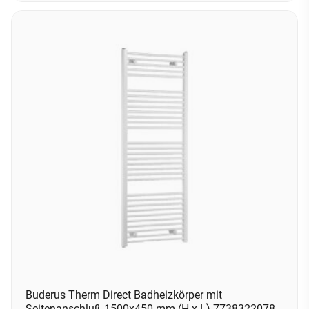
Buderus Therm Direct Badheizkörper mit
Seitenanschluß 1500x450 mm (H x L) 7738322078