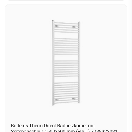
Buderus Therm Direct Badheizkörper mit
Seitenanschluß 1500x600 mm (H x L) 7738322081