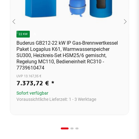
A
22 KW
Buderus GB212-22 kW IP Gas-Brennwertkessel
Paket Logaplus K61, Warmwasserspeicher
SU300, Heizkreis-Set HSM25/6 gemischt,
Regelung MC110, Bedieneinheit RC310 -
7739610474
UVP 13.167,35 €
7.373,72 €
*
Sofort verfügbar
Voraussichtliche Lieferzeit:
1 - 3 Werktage