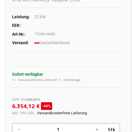
GTIN:
4057749099228
Kategorie:
22 kW
Leistung:
22 kW
EEK:
A
Art-Nr.:
7739610450
Versand:
Deutschlandweit
Sofort verfügbar
Voraussichtliche Lieferzeit:
1 - 3 Werktage
UVP
:
11.346,65 €
6.354,12 €
44%
inkl. 19% USt. ,
Versandkostenfreie Lieferung
Stk