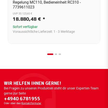
Regelung MC110, Bedieneinheit RC310 -
7739611023
UVP 33.123,65 €
18.880,48 €
*
Sofort verfügbar
Voraussichtliche Lieferzeit:
1 - 3 Werktage
WIR HELFEN IHNEN GERNE!
Bei Fragen zu unseren Produkten steht dir unser Experten-Team
gerne zur Seite
+4940 6781955
Oder über das
Kontaktformular