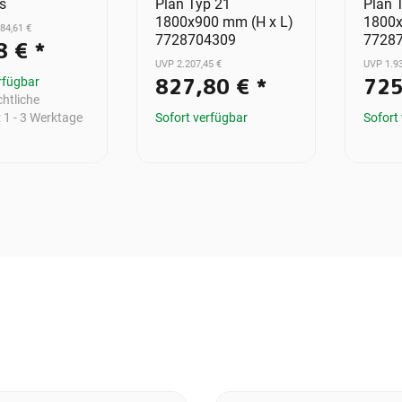
s
Plan Typ 21
Plan 
1800x900 mm (H x L)
1800x
 84,61 €
7728704309
7728
8 €
*
UVP 2.207,45 €
UVP 1.93
827,80 €
*
725
rfügbar
htliche
:
1 - 3 Werktage
Sofort verfügbar
Sofort