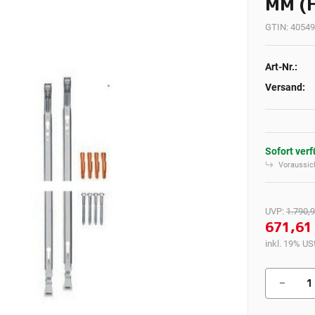
MM (H
GTIN:
40549
Art-Nr.:
Versand:
Sofort ver
Voraussich
UVP
:
1.790,9
671,61
inkl. 19% USt