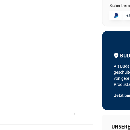
Sicher beza
BUD
Als Bude
geschulte
von geprü
Produkt
Jetzt be
UNSERE