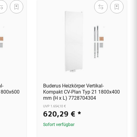
l-
Buderus Heizkörper Vertikal-
1800x600
Kompakt CV-Plan Typ 21 1800x400
mm (H x L) 7728704304
UVP 1.654,10 €
620,29 €
*
Sofort verfügbar