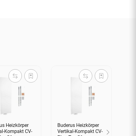
TOP
us Heizkörper
Buderus Heizkörper
Log
kal-Kompakt CV-
Vertikal-Kompakt CV-
Uni