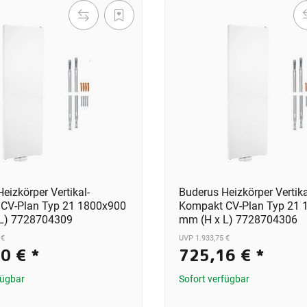
eizkörper Vertikal-
Buderus Heizkörper Vertika
CV-Plan Typ 21 1800x900
Kompakt CV-Plan Typ 21 
L) 7728704309
mm (H x L) 7728704306
 €
UVP 1.933,75 €
80 €
*
725,16 €
*
fügbar
Sofort verfügbar