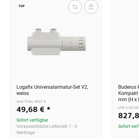
TOP
Logafix Universalarmatur-Set V2,
Buderus H
weiss
Kompakt 
mm (H x 
Alter Preis: 84,61 €
49,68 €
*
UVP 2.207,45
827,
Sofort verfügbar
Voraussichtliche Lieferzeit:
1 - 3
Sofort ver
Werktage