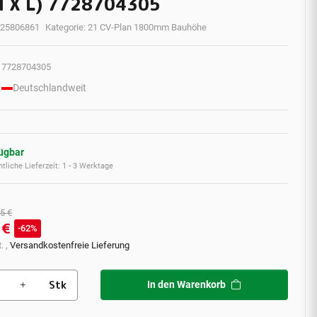
 X L) 7728704305
25806861
Kategorie:
21 CV-Plan 1800mm Bauhöhe
7728704305
Deutschlandweit
fügbar
tliche Lieferzeit:
1 - 3 Werktage
5 €
 €
62%
. ,
Versandkostenfreie Lieferung
Stk
In den Warenkorb