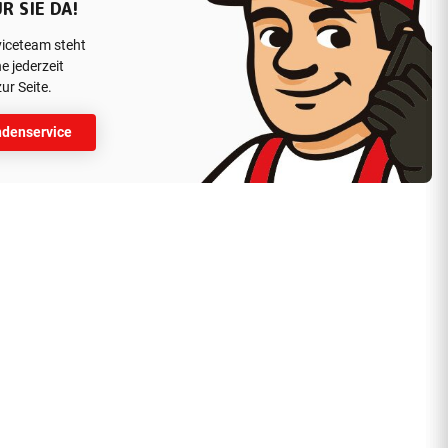
R SIE DA!
viceteam steht
e jederzeit
ur Seite.
denservice