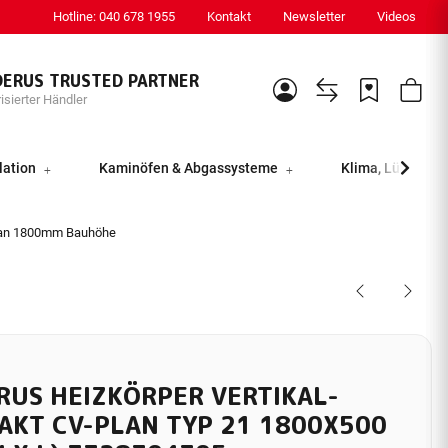
Hotline: 040 678 1955
Kontakt
Newsletter
Videos
DERUS TRUSTED PARTNER
isierter Händler
lation
Kaminöfen & Abgassysteme
Klima, Lüftung &
lan 1800mm Bauhöhe
RUS HEIZKÖRPER VERTIKAL-
AKT CV-PLAN TYP 21 1800X500