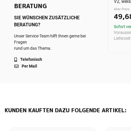
21
Plan Typ 21
V2, weis
BERATUNG
mm (H x L)
1800x400 mm (H x L)
Alter Preis:
06
7728704304
49,6
SIE WÜNSCHEN ZUSÄTZLICHE
UVP 1.654,10 €
BERATUNG?
6 €
*
620,29 €
*
Sofort ve
Voraussic
Unser Service-Team hilft Ihnen gerne bei
ügbar
Sofort verfügbar
Lieferzeit
Fragen
rund um das Thema.
Telefonisch
Per Mail
KUNDEN KAUFTEN DAZU FOLGENDE ARTIKEL: