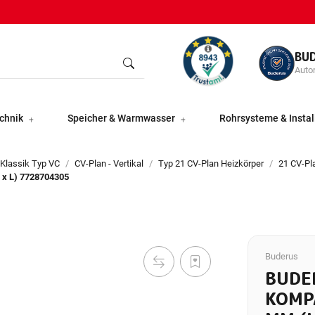
BU
Autor
chnik
Speicher & Warmwasser
Rohrsysteme & Instal
 Klassik Typ VC
CV-Plan - Vertikal
Typ 21 CV-Plan Heizkörper
21 CV-P
 x L) 7728704305
Buderus
BUDE
KOMP