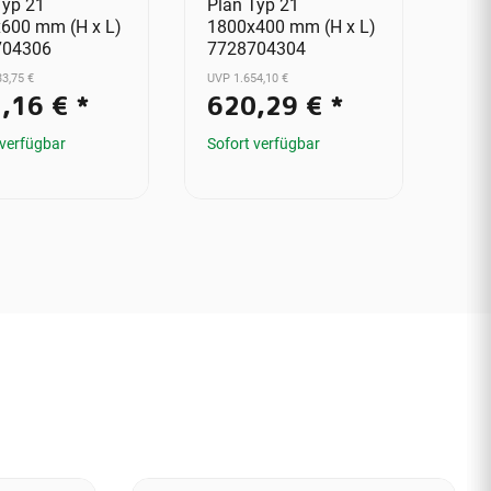
Typ 21
Plan Typ 21
V2,
600 mm (H x L)
1800x400 mm (H x L)
Alter
704306
7728704304
4
3,75 €
UVP 1.654,10 €
,16 €
*
620,29 €
*
Sofo
Vora
 verfügbar
Sofort verfügbar
Lief