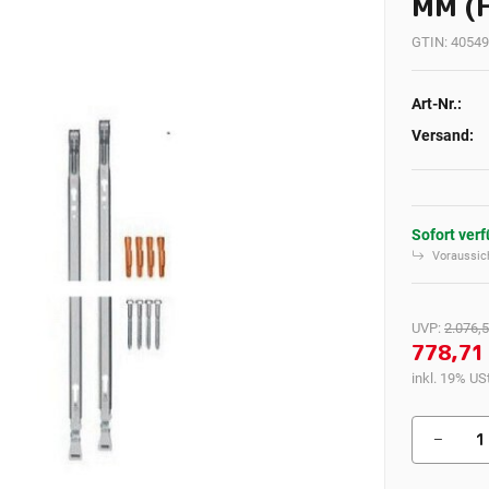
MM (H
GTIN:
40549
Art-Nr.:
Versand:
Sofort ver
Voraussich
UVP
:
2.076,5
778,71
inkl. 19% USt