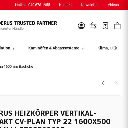
Hotline: 040 678 1955
Kontakt
Newsletter
Videos
DERUS TRUSTED PARTNER
isierter Händler
lation
Kaminöfen & Abgassysteme
Klima, Lüftung &
lan 1600mm Bauhöhe
RUS HEIZKÖRPER VERTIKAL-
AKT CV-PLAN TYP 22 1600X500