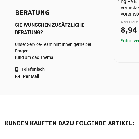
5 mm, mit
TVVE15 V2 1/2" Eck,
ng RVE1
ng
stufenlos
vernickel
BERATUNG
voreinstellbar
voreinst
,05 €
€
*
Alter Preis: 16,52 €
Alter Preis:
SIE WÜNSCHEN ZUSÄTZLICHE
12,81 €
*
8,94
BERATUNG?
ügbar
liche
Sofort verfügbar
Sofort ve
Unser Service-Team hilft Ihnen gerne bei
 - 3 Werktage
Fragen
rund um das Thema.
Telefonisch
Per Mail
KUNDEN KAUFTEN DAZU FOLGENDE ARTIKEL: