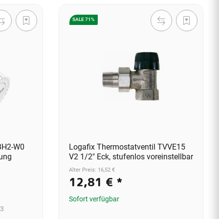
SALE 71%
 BH2-W0
Logafix Thermostatventil TVVE15
lung
V2 1/2" Eck, stufenlos voreinstellbar
Alter Preis: 16,52 €
12,81 €
*
Sofort verfügbar
 3