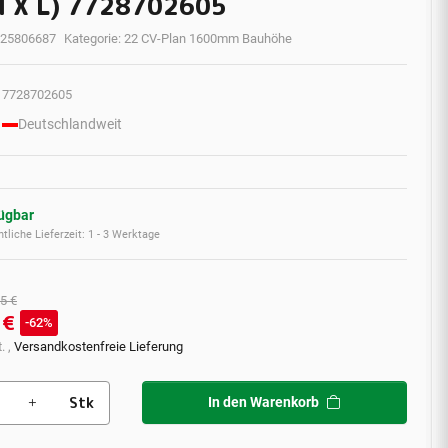
 X L) 7728702605
25806687
Kategorie:
22 CV-Plan 1600mm Bauhöhe
7728702605
Deutschlandweit
fügbar
tliche Lieferzeit:
1 - 3 Werktage
5 €
 €
62%
. ,
Versandkostenfreie Lieferung
Stk
In den Warenkorb