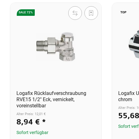
SALE 72%
TOP
Logafix Rücklaufverschraubung
Logafix U
RVE15 1/2" Eck, vernickelt,
chrom
voreinstellbar
Alter Preis: 1
55,6
Alter Preis: 12,01 €
8,94 €
*
Sofort ver
Sofort verfügbar