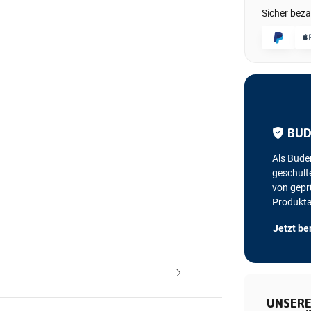
Sicher beza
BUD
Als Bude
geschulte
von geprü
Produkt
Jetzt be
UNSERE