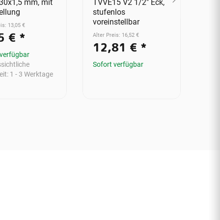
0x1,5 mm, mit
TVVE15 V2 1/2" Eck,
ng 
ellung
stufenlos
vern
voreinstellbar
vor
is: 13,05 €
5 €
*
Alter Preis: 16,52 €
Alter
12,81 €
*
8
 verfügbar
sichtliche
Sofort verfügbar
Sofo
eit:
1 - 3 Werktage