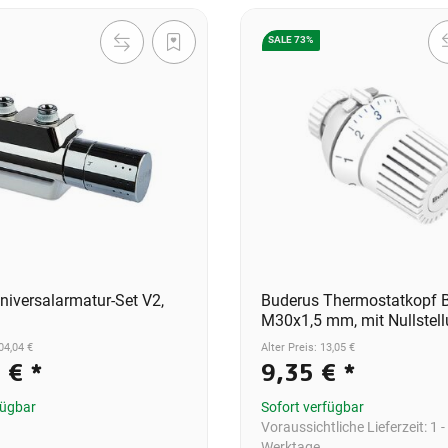
SALE 73%
niversalarmatur-Set V2,
Buderus Thermostatkopf
M30x1,5 mm, mit Nullstel
04,04 €
Alter Preis: 13,05 €
8 €
*
9,35 €
*
fügbar
Sofort verfügbar
Voraussichtliche Lieferzeit:
1 -
Werktage