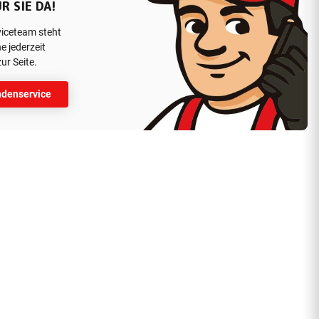
R SIE DA!
viceteam steht
e jederzeit
ur Seite.
denservice