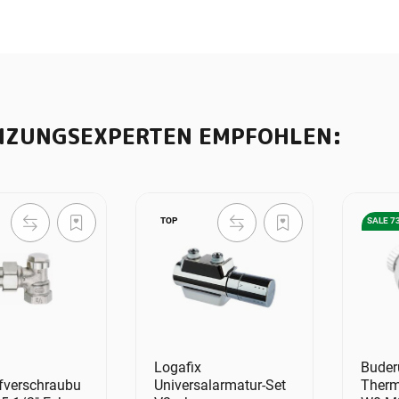
IZUNGSEXPERTEN EMPFOHLEN:
TOP
SALE 7
Logafix
Buder
fverschraubu
Universalarmatur-Set
Therm