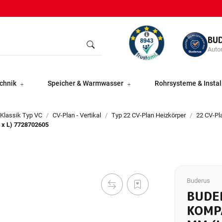
BU
Autor
chnik
Speicher & Warmwasser
Rohrsysteme & Instal
 Klassik Typ VC
CV-Plan - Vertikal
Typ 22 CV-Plan Heizkörper
22 CV-P
 x L) 7728702605
Buderus
BUDE
KOMP