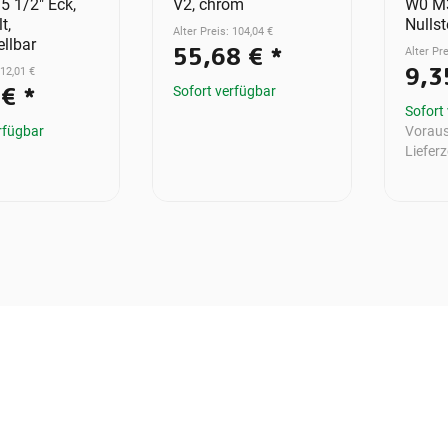
5 1/2" Eck,
V2, chrom
W0 M3
t,
Nullst
Alter Preis: 104,04 €
ellbar
55,68 €
*
Alter Pre
9,3
 12,01 €
 €
*
Sofort verfügbar
Sofort
rfügbar
Voraus
Lieferz