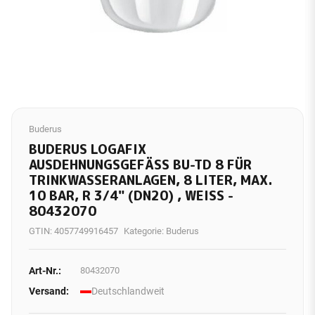
Buderus
BUDERUS LOGAFIX
AUSDEHNUNGSGEFÄSS BU-TD 8 FÜR T
RINKWASSERANLAGEN, 8 LITER, MAX. 1
0 BAR, R 3/4" (DN20) , WEISS - 80
432070
GTIN:
4057749916457
Kategorie:
Buderus
Art-Nr.:
80432070
Versand:
Deutschlandweit