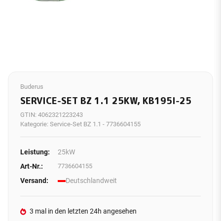
Buderus
SERVICE-SET BZ 1.1 25KW, KB195I-25
GTIN:
4062321223243
Kategorie:
Service-Set BZ 1.1 - 7736604155
Leistung:
25kW
Art-Nr.:
7736604155
Versand:
Deutschlandweit
3 mal in den letzten 24h angesehen