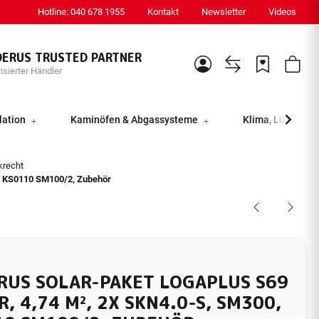
Hotline: 040 678 1955
Kontakt
Newsletter
Videos
DERUS TRUSTED PARTNER
isierter Händler
lation
Kaminöfen & Abgassysteme
Klima, Lüftung &
krecht
0, KS0110 SM100/2, Zubehör
RUS SOLAR-PAKET LOGAPLUS S69
R, 4,74 M², 2X SKN4.0-S, SM300,