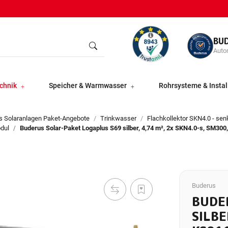
BU
Autor
chnik
Speicher & Warmwasser
Rohrsysteme & Instal
s Solaranlagen Paket-Angebote
Trinkwasser
Flachkollektor SKN4.0 - sen
odul
Buderus Solar-Paket Logaplus S69 silber, 4,74 m², 2x SKN4.0-s, SM30
Buderus
BUDE
SILBE