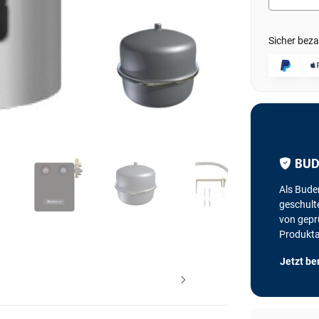
Sicher beza
BUD
Als Bude
geschulte
von geprü
Produkt
Jetzt be