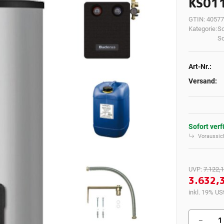
KS01
GTIN:
40577
Kategorie:
So
So
Art-Nr.:
Versand:
Sofort ver
Voraussich
UVP
:
7.122,1
3.632,
inkl. 19% USt