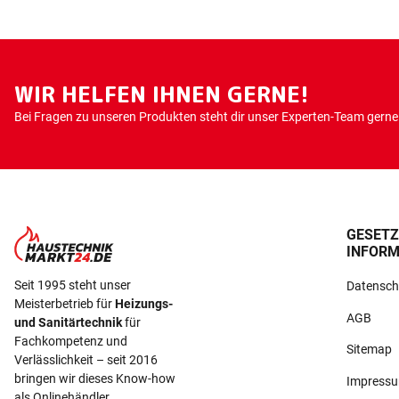
WIR HELFEN IHNEN GERNE!
Bei Fragen zu unseren Produkten steht dir unser Experten-Team gerne 
GESETZ
INFORM
Seit 1995 steht unser
Datensch
Meisterbetrieb für
Heizungs-
AGB
und Sanitärtechnik
für
Fachkompetenz und
Sitemap
Verlässlichkeit – seit 2016
bringen wir dieses Know-how
Impress
als Onlinehändler