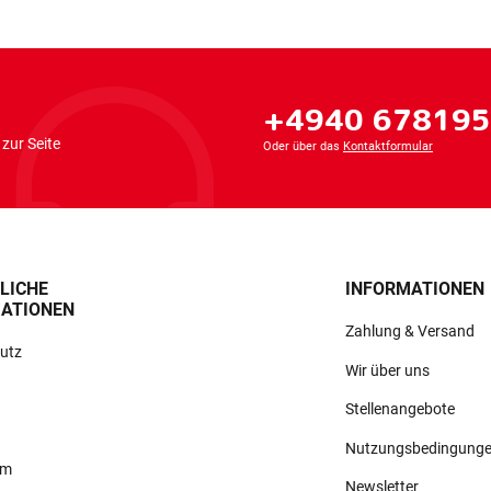
+4940 67819
zur Seite
Oder über das
Kontaktformular
LICHE
INFORMATIONEN
ATIONEN
Zahlung & Versand
utz
Wir über uns
Stellenangebote
Nutzungsbedingung
um
Newsletter