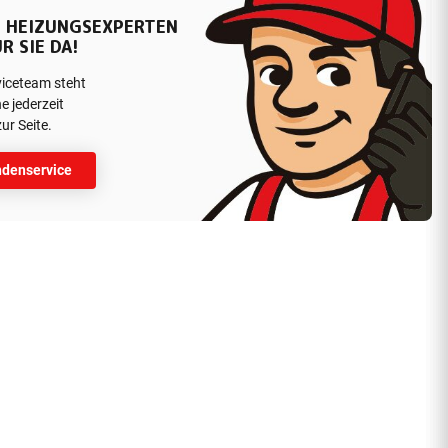
 HEIZUNGSEXPERTEN
R SIE DA!
viceteam steht
e jederzeit
ur Seite.
denservice