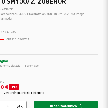
10 SM100/2, ZUBEHÖR
49431035
larspeicher SM300 + Solarstation KS0110 SM100/2 mit integr.
larmodul
7739612855
Deutschlandweit
fügbar
tliche Lieferzeit:
1 - 3 Werktage
5 €
30 €
49%
. ,
Versandkostenfreie Lieferung
Stk
In den Warenkorb