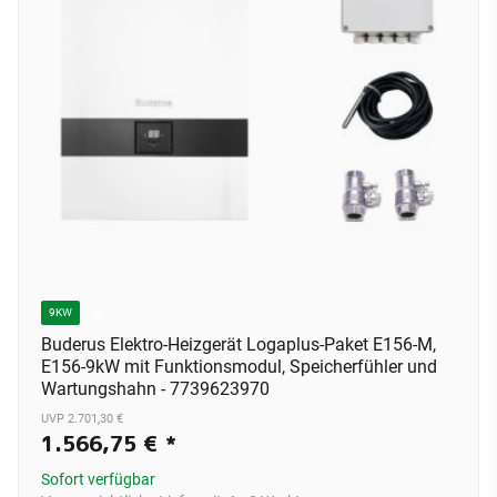
D
9KW
Buderus Elektro-Heizgerät Logaplus-Paket E156-M,
E156-9kW mit Funktionsmodul, Speicherfühler und
Wartungshahn - 7739623970
UVP 2.701,30 €
1.566,75 €
*
Sofort verfügbar