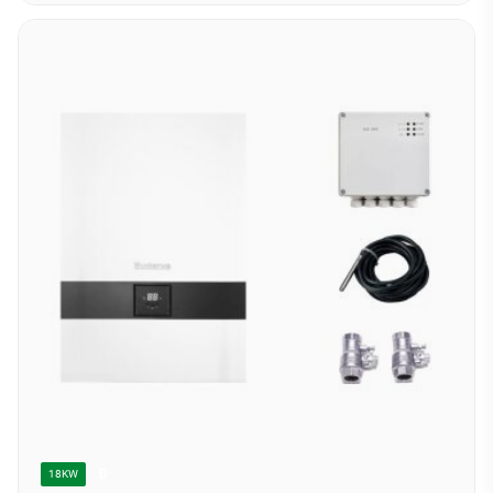
D
18KW