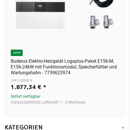
D
24KW
Buderus Elektro-Heizgerät Logaplus-Paket E156-M,
E156-24kW mit Funktionsmodul, Speicherfühler und
Wartungshahn - 7739623974
UVP 3.236,80 €
1.877,34 €
*
Sofort verfügbar
Voraussichtliche Lieferzeit:
1 - 3 Werktage
KATEGORIEN