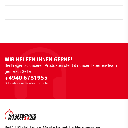
WIR HELFEN IHNEN GERNE!
Bei Fragen zu unseren Produkten steht dir unser Experten-Team
gerne zur Seite
+4940 6781955
Oder über das
Kontaktformular
Seit 1995 steht unser Meisterbetrieb für
Heizungs- und