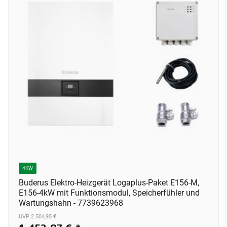
D
4KW
Buderus Elektro-Heizgerät Logaplus-Paket E156-M,
E156-4kW mit Funktionsmodul, Speicherfühler und
Wartungshahn - 7739623968
UVP 2.504,95 €