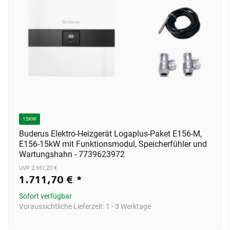
D
15KW
Buderus Elektro-Heizgerät Logaplus-Paket E156-M,
E156-15kW mit Funktionsmodul, Speicherfühler und
Wartungshahn - 7739623972
UVP 2.951,20 €
1.711,70 €
*
Sofort verfügbar
Voraussichtliche Lieferzeit:
1 - 3 Werktage