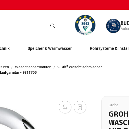
BU
Autor
chnik
Speicher & Warmwasser
Rohrsysteme & Instal
aturen
Waschtischarmaturen
2-Griff Waschtischmischer
aufgarnitur - 9311705
Grohe
GROH
WASC