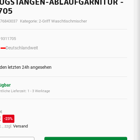
ZUGSTANGEN-ABLAUFGARNITUR -
705
76843037
Kategorie:
2-Griff Waschtischmischer
9311705
Deutschlandweit
 den letzten 24h angesehen
fügbar
tliche Lieferzeit:
1 - 3 Werktage
 €
€
23%
. , zzgl.
Versand