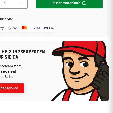
In den Warenkorb
hlen via:
 HEIZUNGSEXPERTEN
R SIE DA!
viceteam steht
e jederzeit
ur Seite.
denservice