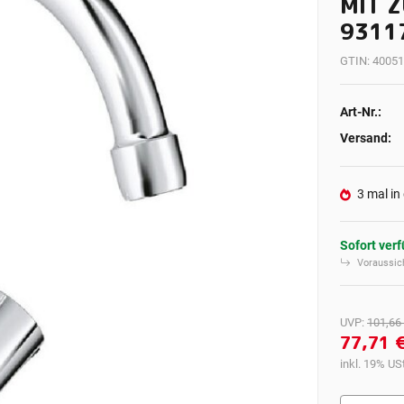
MIT 
9311
GTIN:
40051
Art-Nr.:
Versand:
3 mal in
Sofort ver
Voraussich
UVP
:
101,66
77,71 
inkl. 19% USt