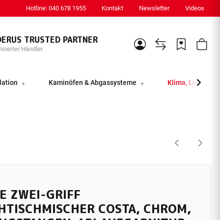
Hotline: 040 678 1955
Kontakt
Newsletter
Videos
DERUS TRUSTED PARTNER
isierter Händler
lation
Kaminöfen & Abgassysteme
Klima, Lüftung &
E ZWEI-GRIFF
HTISCHMISCHER COSTA, CHROM,