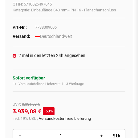
GTIN:
5710626497645
Kategorie:
Einbaulänge 340 mm - PN 16 - Flanschanschluss
Art-Nr.:
7738309006
Versand:
Deutschlandweit
2 mal in den letzten 24h angesehen
Sofort verfügbar
Voraussichtliche Lieferzeit:
1 - 3 Werktage
UVP
:
8.381,03 €
3.939,08 €
53%
inkl. 19% USt. ,
Versandkostenfreie Lieferung
Stk