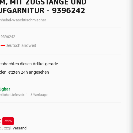
M, MIT ZUGSTANGE UND
UFGARNITUR - 9396242
inhebel-Waschtischmischer
9396242
Deutschlandweit
eobachten diesen Artikel gerade
 den letzten 24h angesehen
fügbar
tliche Lieferzeit:
1 - 3 Werktage
€
22%
. , zzgl.
Versand