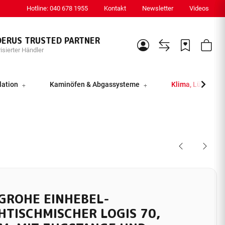
Hotline: 040 678 1955
Kontakt
Newsletter
Videos
DERUS TRUSTED PARTNER
isierter Händler
lation
Kaminöfen & Abgassysteme
Klima, Lüftung &
GROHE EINHEBEL-
HTISCHMISCHER LOGIS 70,