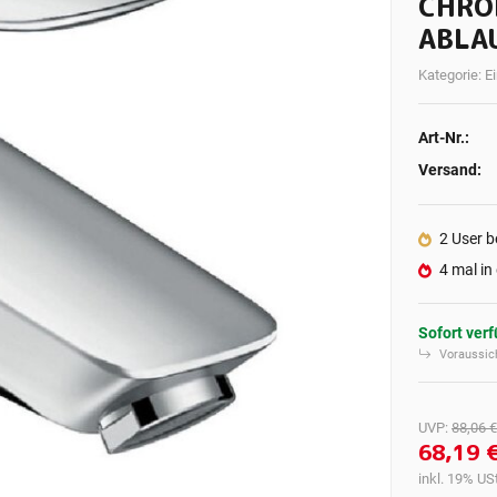
CHRO
ABLA
Kategorie:
E
Art-Nr.:
Versand:
2 User b
4 mal in
Sofort ver
Voraussich
UVP
:
88,06 €
68,19 
inkl. 19% USt