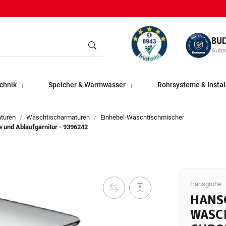
BU
Autor
chnik
Speicher & Warmwasser
Rohrsysteme & Instal
aturen
Waschtischarmaturen
Einhebel-Waschtischmischer
 und Ablaufgarnitur - 9396242
Hansgrohe
HANS
WASC