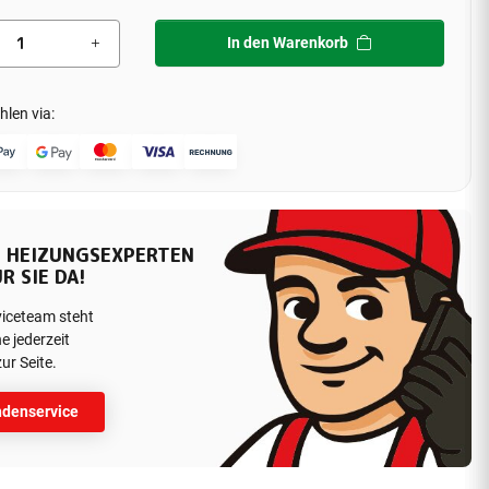
In den Warenkorb
hlen via:
 HEIZUNGSEXPERTEN
R SIE DA!
viceteam steht
e jederzeit
ur Seite.
denservice