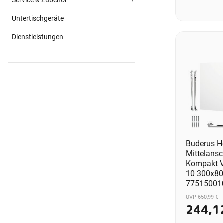
Service & Zubehör
Untertischgeräte
Dienstleistungen
Buderus He
Mittelansc
Kompakt V
10 300x8
77515001
UVP 650,99 €
244,1