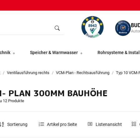
BU
Autor
chnik
Speicher & Warmwasser
Rohrsysteme & Instal
2
Ventilausführung rechts
VCM-Plan - Rechtsausführung
Typ 10 VCM-P
M- PLAN 300MM BAUHÖHE
du 12 Produkte
Sortierung
Artikel pro Seite
Listenansicht