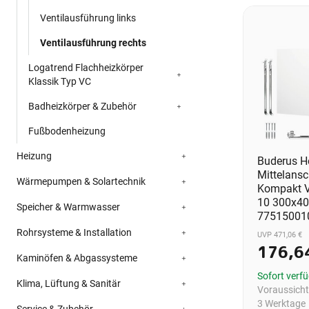
Ventilausführung links
Ventilausführung rechts
Logatrend Flachheizkörper
Klassik Typ VC
Badheizkörper & Zubehör
Fußbodenheizung
Heizung
Buderus He
Mittelansc
Wärmepumpen & Solartechnik
Kompakt V
10 300x4
Speicher & Warmwasser
77515001
Rohrsysteme & Installation
UVP 471,06 €
176,6
Kaminöfen & Abgassysteme
Sofort verf
Klima, Lüftung & Sanitär
Voraussichtl
3 Werktage