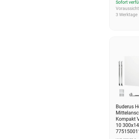
Sofort verf
Voraussichtl
3 Werktage
Buderus He
Mittelansc
Kompakt V
10 300x1
77515001