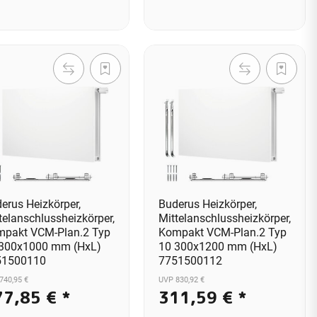
erus Heizkörper,
Buderus Heizkörper,
telanschlussheizkörper,
Mittelanschlussheizkörper,
pakt VCM-Plan.2 Typ
Kompakt VCM-Plan.2 Typ
 300x1000 mm (HxL)
10 300x1200 mm (HxL)
51500110
7751500112
740,95 €
UVP 830,92 €
77,85 €
*
311,59 €
*