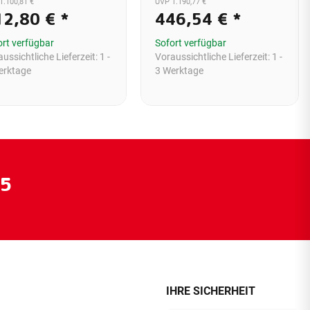
1.100,81 €
UVP 1.190,77 €
12,80 €
*
446,54 €
*
ort verfügbar
Sofort verfügbar
ussichtliche Lieferzeit:
1 -
Voraussichtliche Lieferzeit:
1 -
erktage
3 Werktage
55
IHRE SICHERHEIT