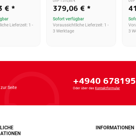
UVP 1.010,85 €
UVP 
3 €
*
379,06 €
*
4
ügbar
Sofort verfügbar
Sof
iche Lieferzeit:
1 -
Voraussichtliche Lieferzeit:
1 -
Vora
3 Werktage
3 W
+4940 67819
zur Seite
Oder über das
Kontaktformular
LICHE
INFORMATIONEN
ATIONEN