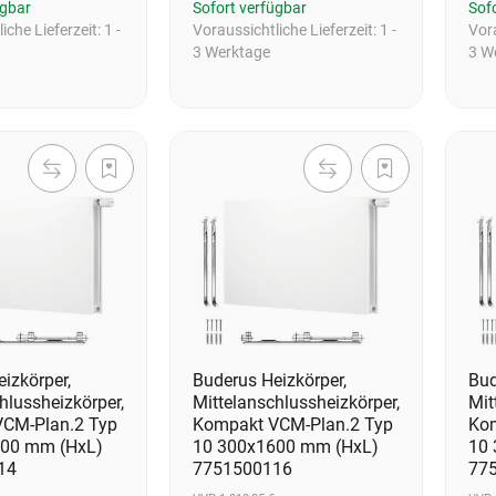
ügbar
Sofort verfügbar
Sof
iche Lieferzeit:
1 -
Voraussichtliche Lieferzeit:
1 -
Vora
3 Werktage
3 W
izkörper,
Buderus Heizkörper,
Bud
hlussheizkörper,
Mittelanschlussheizkörper,
Mit
CM-Plan.2 Typ
Kompakt VCM-Plan.2 Typ
Kom
400 mm (HxL)
10 300x1600 mm (HxL)
10
14
7751500116
77