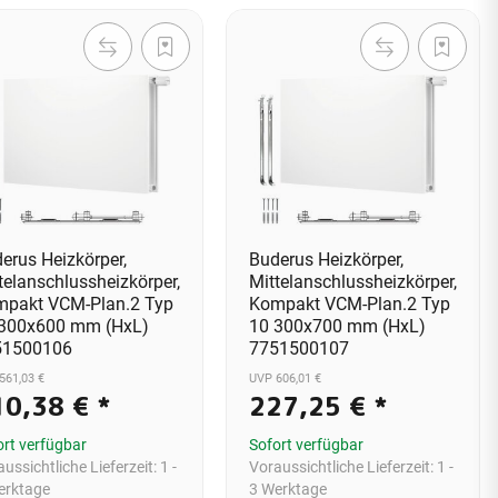
erus Heizkörper,
Buderus Heizkörper,
telanschlussheizkörper,
Mittelanschlussheizkörper,
pakt VCM-Plan.2 Typ
Kompakt VCM-Plan.2 Typ
 300x600 mm (HxL)
10 300x700 mm (HxL)
51500106
7751500107
561,03 €
UVP 606,01 €
10,38 €
*
227,25 €
*
ort verfügbar
Sofort verfügbar
ussichtliche Lieferzeit:
1 -
Voraussichtliche Lieferzeit:
1 -
erktage
3 Werktage