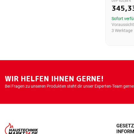
UVP 920,88 €
345,3
Sofort verf
Voraussichtl
3 Werktage
WIR HELFEN IHNEN GERNE!
Bei Fragen zu unseren Produkten steht dir unser Experten-Team gerne 
GESETZ
INFORM