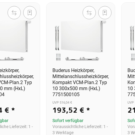
izkörper,
Buderus Heizkörper,
Bud
hlussheizkörper,
Mittelanschlussheizkörper,
Mit
CM-Plan.2 Typ
Kompakt VCM-Plan.2 Typ
Kom
00 mm (HxL)
10 300x500 mm (HxL)
10
04
7751500105
77
UVP 516,04 €
UVP 
4 €
*
193,52 €
*
2
ügbar
Sofort verfügbar
Sof
iche Lieferzeit:
1 -
Voraussichtliche Lieferzeit:
1 -
Vora
3 Werktage
3 W