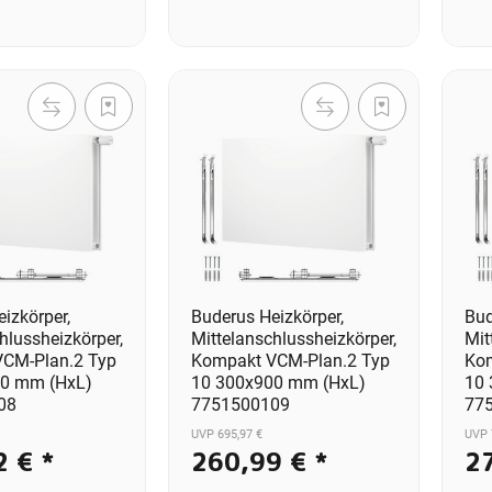
izkörper,
Buderus Heizkörper,
Bud
hlussheizkörper,
Mittelanschlussheizkörper,
Mit
CM-Plan.2 Typ
Kompakt VCM-Plan.2 Typ
Kom
00 mm (HxL)
10 300x900 mm (HxL)
10
08
7751500109
77
UVP 695,97 €
UVP 
2 €
*
260,99 €
*
2