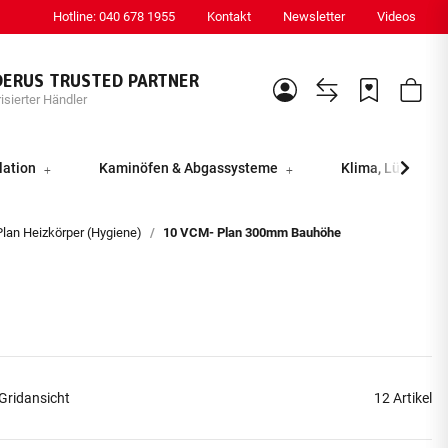
Hotline: 040 678 1955
Kontakt
Newsletter
Videos
DERUS TRUSTED PARTNER
isierter Händler
lation
Kaminöfen & Abgassysteme
Klima, Lüftung &
lan Heizkörper (Hygiene)
10 VCM- Plan 300mm Bauhöhe
Gridansicht
12 Artikel