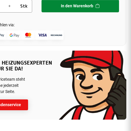
Stk
In den Warenkorb
hlen via:
 HEIZUNGSEXPERTEN
R SIE DA!
viceteam steht
e jederzeit
ur Seite.
denservice