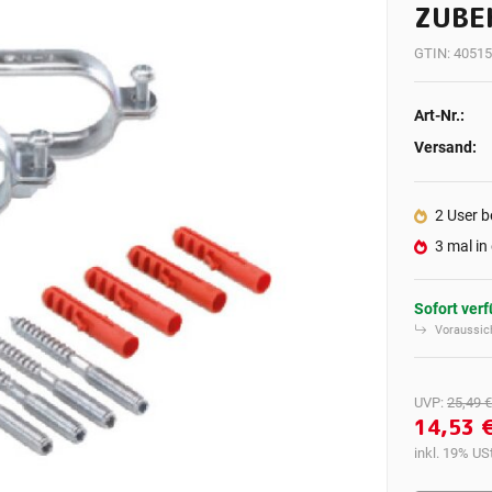
ZUBE
GTIN:
40515
Art-Nr.:
Versand:
2 User b
3 mal in
Sofort ver
Voraussich
UVP
:
25,49 €
14,53 
inkl. 19% USt