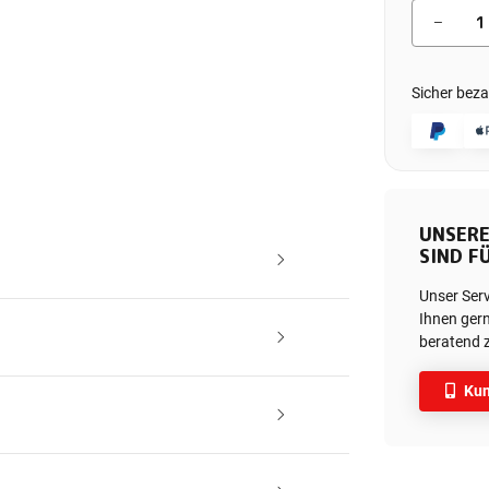
Sicher beza
UNSERE
SIND FÜ
Unser Ser
Ihnen gern
beratend z
Kun