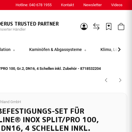
Hotline: 040 678 1955
Kontakt
Newsletter
Videos
DERUS TRUSTED PARTNER
isierter Händler
lation
Kaminöfen & Abgassysteme
Klima, Lüftung &
O 100, Gr.2, DN16, 4 Schellen inkl. Zubehör - 8718532204
hland GmbH
BEFESTIGUNGS-SET FÜR
INE® INOX SPLIT/PRO 100,
 DN16, 4 SCHELLEN INKL.