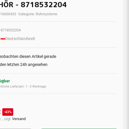
HÖR - 8718532204
16600433
Kategorie:
Rohrsysteme
8718532204
Deutschlandweit
eobachten diesen Artikel gerade
 den letzten 24h angesehen
fügbar
tliche Lieferzeit:
1 - 3 Werktage
€
43%
. , zzgl.
Versand