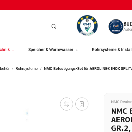
BU
Autor
chnik
Speicher & Warmwasser
Rohrsysteme & Instal
ubehör
Rohrsysteme
NMC Befestigungs-Set für AEROLINE® INOX SPLIT/PR
NMC Deutsc
NMC 
AEROL
GR.2,