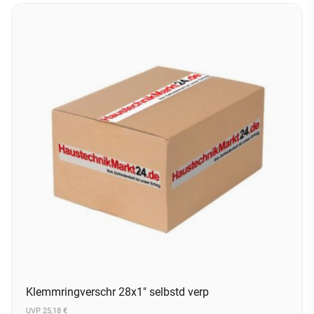
Klemmringverschr 28x1" selbstd verp
UVP 25,18 €