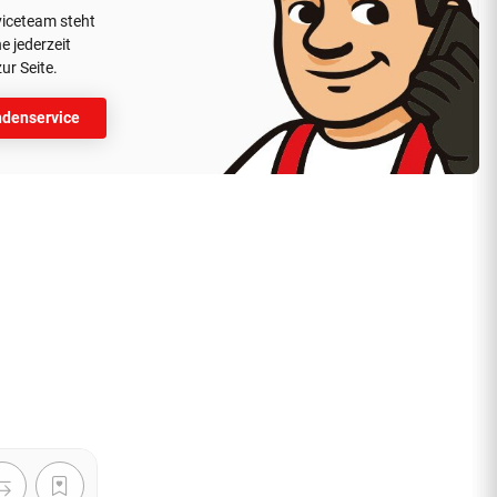
viceteam steht
e jederzeit
ur Seite.
denservice