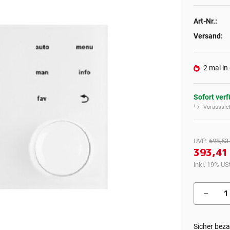
Art-Nr.:
Versand:
2 mal in
Sofort ver
Voraussich
UVP
:
698,53
393,41
inkl. 19% USt
Sicher beza