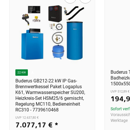
Buderus 
A
22 KW
Badheizk
Buderus GB212-22 kW IP Gas-
1500x550
Brennwertkessel Paket Logaplus
UVP 512,89 €
K61, Warmwasserspeicher SU200,
194,
Heizkreis-Set HSM25/6 gemischt,
Regelung MC110, Bedieneinheit
Sofort ver
RC310 - 7739610468
Voraussicht
UVP 12.637,80 €
Werktage
7.077,17 €
*