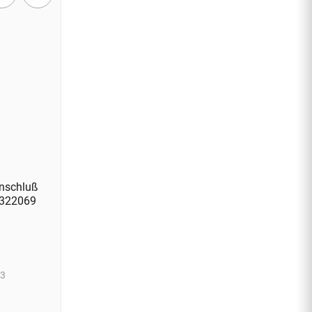
anschluß
8322069
 3