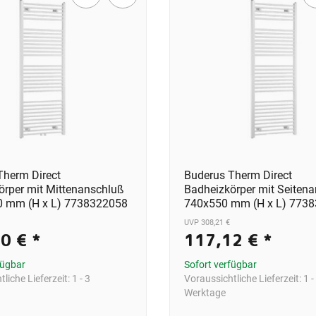
Therm Direct
Buderus Therm Direct
örper mit Mittenanschluß
Badheizkörper mit Seiten
 mm (H x L) 7738322058
740x550 mm (H x L) 773
UVP 308,21 €
90 €
*
117,12 €
*
fügbar
Sofort verfügbar
liche Lieferzeit:
1 - 3
Voraussichtliche Lieferzeit:
1 -
Werktage