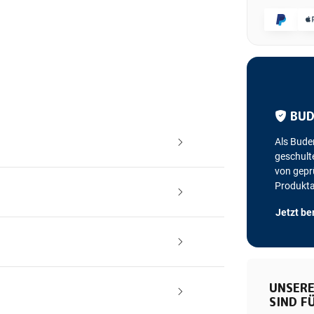
BUD
Als Bude
geschulte
von geprü
Produkt
Jetzt be
UNSERE
SIND FÜ