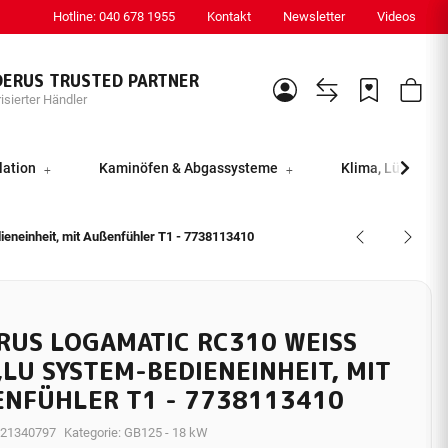
Hotline: 040 678 1955
Kontakt
Newsletter
Videos
DERUS TRUSTED PARTNER
isierter Händler
lation
Kaminöfen & Abgassysteme
Klima, Lüftung &
neinheit, mit Außenfühler T1 - 7738113410
US LOGAMATIC RC310 WEISS D
LU SYSTEM-BEDIENEINHEIT, MIT A
FÜHLER T1 - 7738113410
21340797
Kategorie:
GB125 - 18 kW