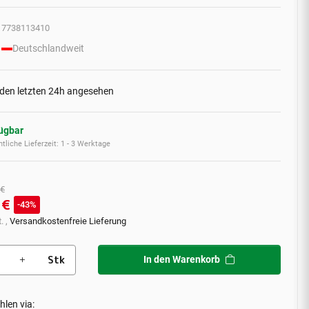
7738113410
Deutschlandweit
 den letzten 24h angesehen
fügbar
tliche Lieferzeit:
1 - 3 Werktage
 €
 €
43%
. ,
Versandkostenfreie Lieferung
Stk
In den Warenkorb
hlen via: