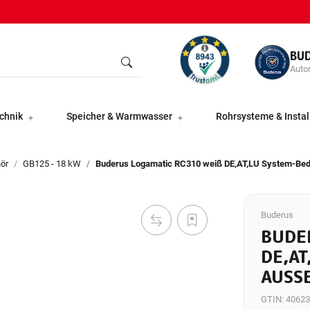
BU
Autor
chnik
Speicher & Warmwasser
Rohrsysteme & Instal
ör
GB125 - 18 kW
Buderus Logamatic RC310 weiß DE,AT,LU System-Bedie
Buderus
BUDER
E,AT,
USSEN
GTIN:
40623