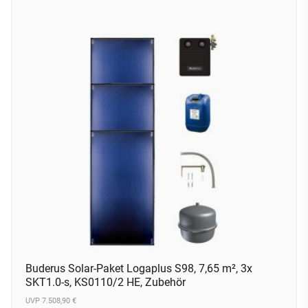
Buderus Solar-Paket Logaplus S98, 7,65 m², 3x
SKT1.0-s, KS0110/2 HE, Zubehör
UVP 7.508,90 €