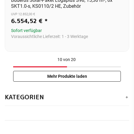
Buderus Solar-Paket Logaplus S98, 15,30 m², 6x
SKT1.0-s, KS0110/2 HE, Zubehör
UVP 12.852,00 €
6.554,52 €
*
Sofort verfügbar
Voraussichtliche Lieferzeit:
1 - 3 Werktage
10
von
20
Mehr Produkte laden
KATEGORIEN