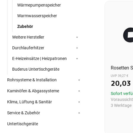
Wärmepumpenspeicher
Warmwasserspeicher
Zubehör
Weitere Hersteller
Durchlauferhitzer
E-Heizeinsätze | Heizpatronen
Rosetten S
Buderus Untertischgeräte
UVP 39,27 €
Rohrsysteme & Installation
20,03
Kaminöfen & Abgassysteme
Sofort verf
Voraussichtl
Klima, Lüftung & Sanitär
3 Werktage
Service & Zubehör
Untertischgeräte