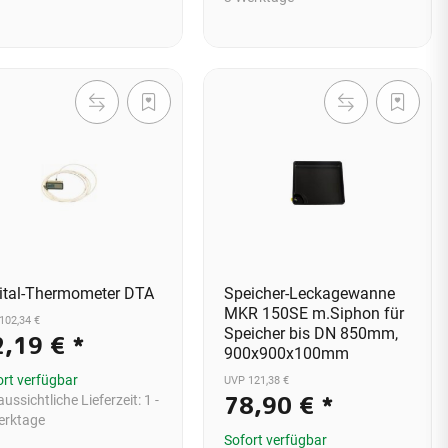
ital-Thermometer DTA
Speicher-Leckagewanne
MKR 150SE m.Siphon für
102,34 €
Speicher bis DN 850mm,
2,19 €
*
900x900x100mm
ort verfügbar
UVP 121,38 €
78,90 €
*
ussichtliche Lieferzeit:
1 -
erktage
Sofort verfügbar