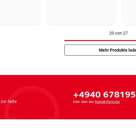
20
von
27
Mehr Produkte lad
+4940 67819
zur Seite
Oder über das
Kontaktformular