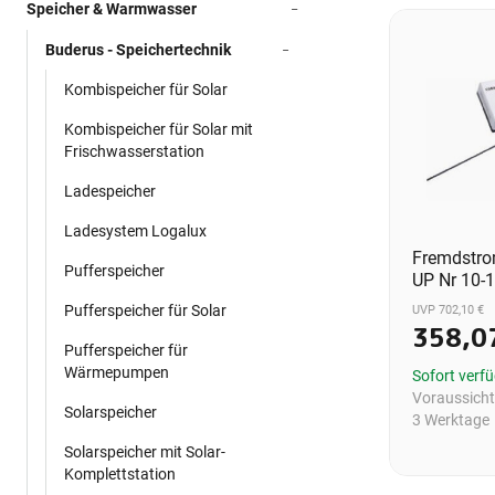
Speicher & Warmwasser
Buderus - Speichertechnik
Kombispeicher für Solar
Kombispeicher für Solar mit
Frischwasserstation
Ladespeicher
Ladesystem Logalux
Fremdstro
Pufferspeicher
UP Nr 10-
Pufferspeicher für Solar
UVP 702,10 €
358,0
Pufferspeicher für
Wärmepumpen
Sofort verf
Voraussichtl
Solarspeicher
3 Werktage
Solarspeicher mit Solar-
Komplettstation