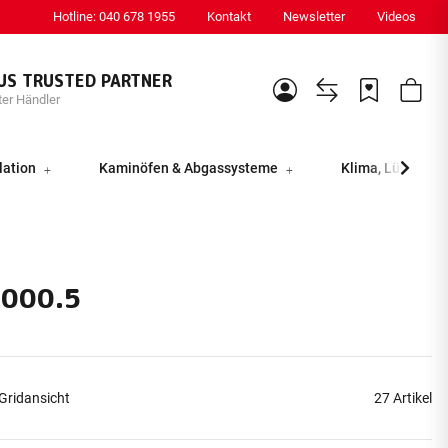
Hotline: 040 678 1955
Kontakt
Newsletter
Videos
US TRUSTED PARTNER
ter Händler
lation
Kaminöfen & Abgassysteme
Klima, Lüftung &
000.5
Gridansicht
27 Artikel