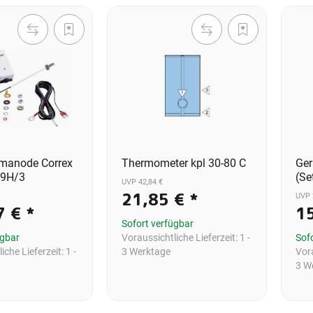
manode Correx
Thermometer kpl 30-80 C
Ge
19H/3
(Se
UVP 42,84 €
21,85 €
*
UVP 
7 €
*
1
Sofort verfügbar
ügbar
Voraussichtliche Lieferzeit:
1 -
Sof
iche Lieferzeit:
1 -
3 Werktage
Vora
3 W