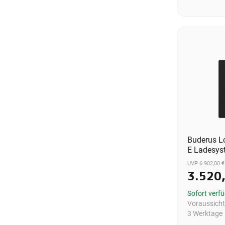
Buderus L
E Ladesys
UVP 6.902,00 €
3.520
Sofort verf
Voraussichtl
3 Werktage