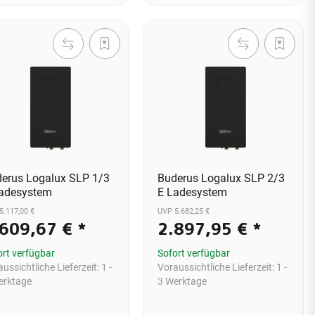
erus Logalux SLP 1/3
Buderus Logalux SLP 2/3
adesystem
E Ladesystem
5.117,00 €
UVP 5.682,25 €
.609,67 €
*
2.897,95 €
*
ort verfügbar
Sofort verfügbar
ussichtliche Lieferzeit:
1 -
Voraussichtliche Lieferzeit:
1 -
erktage
3 Werktage