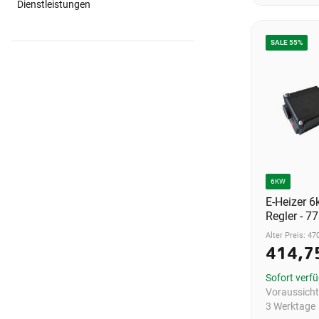
Dienstleistungen
SALE 55%
6KW
E-Heizer 
Regler - 
Alter Preis: 47
414,7
Sofort verf
Voraussichtl
3 Werktage