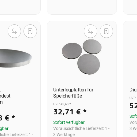
.
Unterlegplatten für
Dig
odest
Speicherfüße
UVP 
m
5
UVP 42,48 €
32,71 €
*
8 €
*
Sof
Sofort verfügbar
Vora
ügbar
Voraussichtliche Lieferzeit:
1 -
3 W
iche Lieferzeit:
1 -
3 Werktage