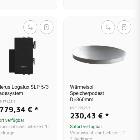
erus Logalux SLP 5/3
Wärmeisol.
adesystem
Speicherpodest
D=860mm
9.371,25 €
.779,34 €
*
UVP 299,26 €
230,43 €
*
ort verfügbar
ussichtliche Lieferzeit:
1 -
Sofort verfügbar
erktage
Voraussichtliche Lieferzeit:
1 -
3 Werktage