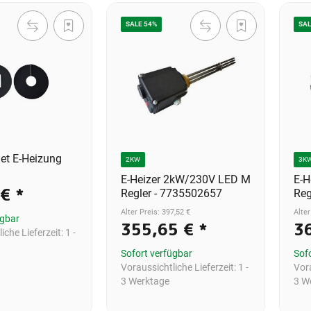
SALE 54%
SAL
et E-Heizung
2KW
3K
E-Heizer 2kW/230V LED M
E-H
 €
*
Regler - 7735502657
Reg
Alter Preis: 397,52 €
Alter
ügbar
355,65 €
*
3
iche Lieferzeit:
1 -
Sofort verfügbar
Sof
Voraussichtliche Lieferzeit:
1 -
Vora
3 Werktage
3 W