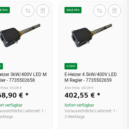
E 54%
SALE 54%
W
4.5KW
eizer 3kW/400V LED M
E-Heizer 4.5kW/400V LED
ler - 7735502658
M Regler - 7735502659
 Preis: 412,09 €
Alter Preis: 447,29 €
68,90 €
*
402,55 €
*
ort verfügbar
Sofort verfügbar
ussichtliche Lieferzeit:
1 -
Voraussichtliche Lieferzeit:
1 -
erktage
3 Werktage