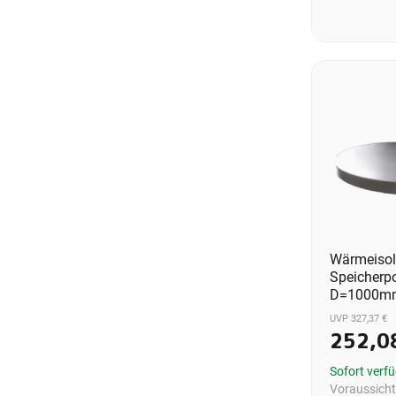
Wärmeisol
Speicherp
D=1000m
UVP 327,37 €
252,0
Sofort verf
Voraussichtl