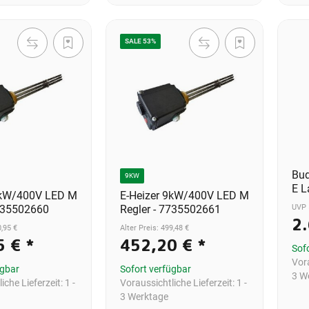
SALE 53%
Bud
9KW
E L
6kW/400V LED M
E-Heizer 9kW/400V LED M
UVP 
7735502660
Regler - 7735502661
2
0,95 €
Alter Preis: 499,48 €
5 €
*
452,20 €
*
Sof
Vora
ügbar
Sofort verfügbar
3 W
iche Lieferzeit:
1 -
Voraussichtliche Lieferzeit:
1 -
3 Werktage