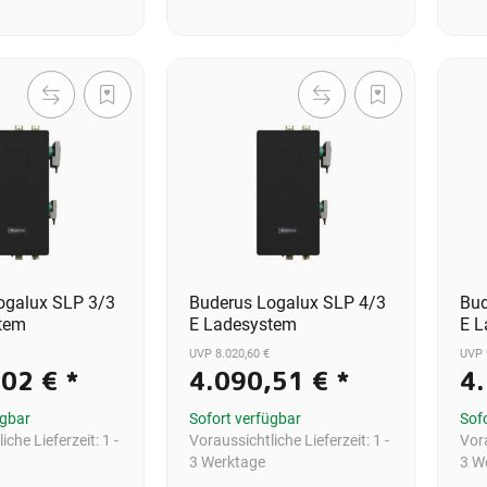
ogalux SLP 3/3
Buderus Logalux SLP 4/3
Bud
tem
E Ladesystem
E L
UVP 8.020,60 €
UVP 
,02 €
*
4.090,51 €
*
4
ügbar
Sofort verfügbar
Sof
iche Lieferzeit:
1 -
Voraussichtliche Lieferzeit:
1 -
Vora
3 Werktage
3 W