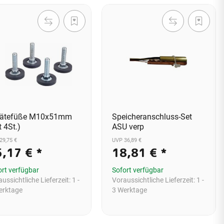
rätefüße M10x51mm
Speicheranschluss-Set
t 4St.)
ASU verp
29,75 €
UVP 36,89 €
5,17 €
*
18,81 €
*
ort verfügbar
Sofort verfügbar
ussichtliche Lieferzeit:
1 -
Voraussichtliche Lieferzeit:
1 -
erktage
3 Werktage