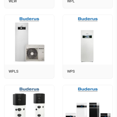
WLW
WPL
WPLS
WPS