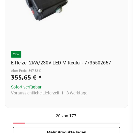
2KW
E-Heizer 2kW/230V LED M Regler - 7735502657
Alter Preis: 397,52 €
355,65 €
*
Sofort verfügbar
Voraussichtliche Lieferzeit:
1 - 3 Werktage
20
von
177
Mehr Produkte laden