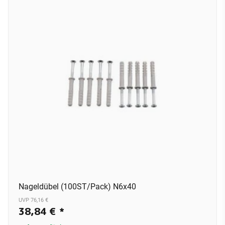
Nageldübel (100ST/Pack) N6x40
UVP 76,16 €
38,84 €
*