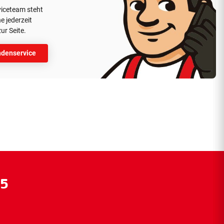
viceteam steht
e jederzeit
ur Seite.
denservice
55