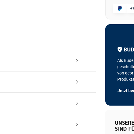
BUD
Als Bude
geschulte
von geprü
Produkt
Jetzt be
UNSERE
SIND FÜ