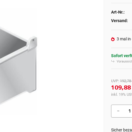
Art-Nr.:
Versand:
3 mal in
Sofort ver
Voraussich
UVP
:
192,78
109,88
inkl. 19% USt
Sicher beza