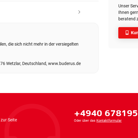
Unser Ser
Ihnen gern
beratend z
Kun
en, die sich nicht mehr in der versiegelten
576 Wetzlar, Deutschland, www.buderus.de
+4940 67819
zur Seite
Oder über das
Kontaktformular