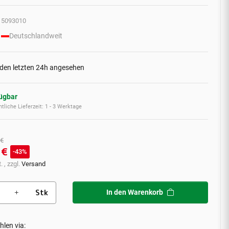
5093010
Deutschlandweit
 den letzten 24h angesehen
fügbar
tliche Lieferzeit:
1 - 3 Werktage
 €
 €
43%
. , zzgl.
Versand
Stk
In den Warenkorb
hlen via: