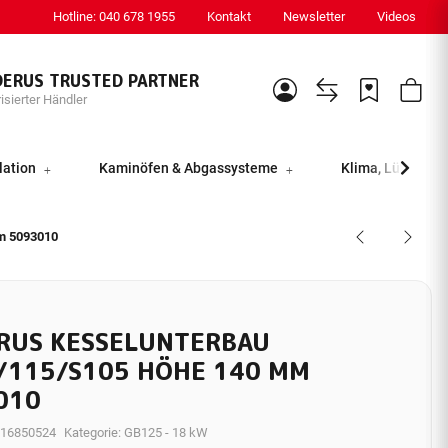
Hotline: 040 678 1955
Kontakt
Newsletter
Videos
DERUS TRUSTED PARTNER
isierter Händler
lation
Kaminöfen & Abgassysteme
Klima, Lüftung &
m 5093010
RUS KESSELUNTERBAU
/115/S105 HÖHE 140 MM
010
16850524
Kategorie:
GB125 - 18 kW