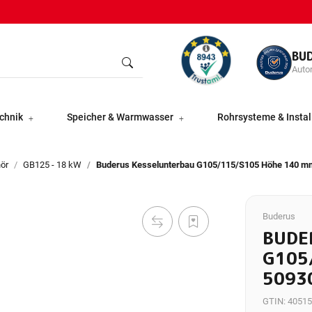
BU
Autor
chnik
Speicher & Warmwasser
Rohrsysteme & Instal
ör
GB125 - 18 kW
Buderus Kesselunterbau G105/115/S105 Höhe 140 m
Buderus
BUDE
G105
5093
GTIN:
40515