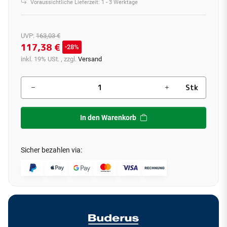
Voraussichtliche Lieferzeit:
1 - 3 Werktage
UVP
:
163,03 €
117,38 €
28%
inkl. 19% USt. , zzgl.
Versand
Stk
In den Warenkorb
Sicher bezahlen via: