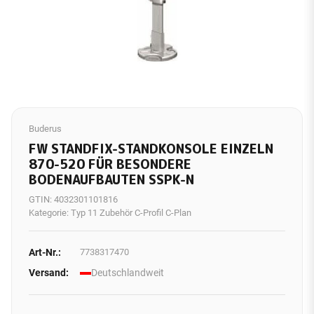
Buderus
FW STANDFIX-STANDKONSOLE EINZELN
870-520 FÜR BESONDERE
BODENAUFBAUTEN SSPK-N
GTIN:
4032301101816
Kategorie:
Typ 11 Zubehör C-Profil C-Plan
Art-Nr.:
7738317470
Versand:
Deutschlandweit