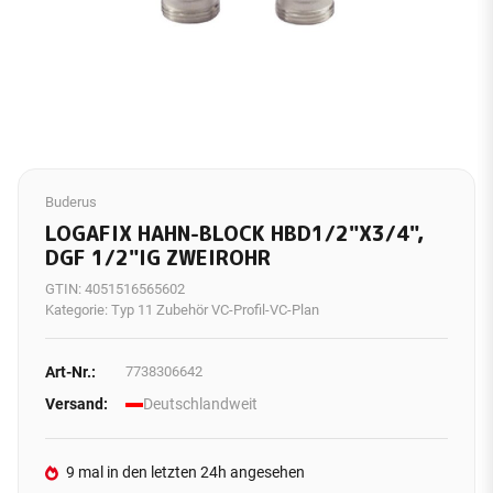
Buderus
LOGAFIX HAHN-BLOCK HBD1/2"X3/4",
DGF 1/2"IG ZWEIROHR
GTIN:
4051516565602
Kategorie:
Typ 11 Zubehör VC-Profil-VC-Plan
Art-Nr.:
7738306642
Versand:
Deutschlandweit
9 mal in den letzten 24h angesehen