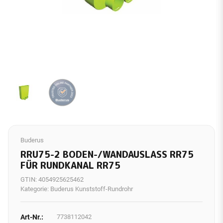
Buderus
RRU75-2 BODEN-/WANDAUSLASS RR75
FÜR RUNDKANAL RR75
GTIN:
4054925625462
Kategorie:
Buderus Kunststoff-Rundrohr
Art-Nr.:
7738112042