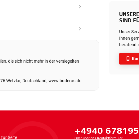
UNSERE
SIND FÜ
Unser Ser
Ihnen gern
beratend z
Kun
en, die sich nicht mehr in der versiegelten
576 Wetzlar, Deutschland, www.buderus.de
+4940 67819
zur Seite
Oder über das
Kontaktformular