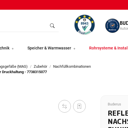
BU
Autor
chnik
Speicher & Warmwasser
Rohrsysteme & Instal
ngsgefäße (MAG)
Zubehör
Nachfüllkombinationen
er Druckhaltung - 7738315077
Buderus
REFL
NACH