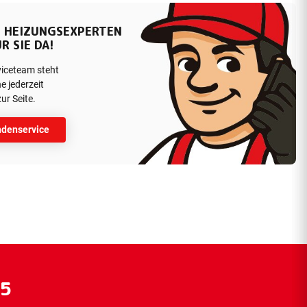
 HEIZUNGSEXPERTEN
R SIE DA!
viceteam steht
e jederzeit
ur Seite.
denservice
55