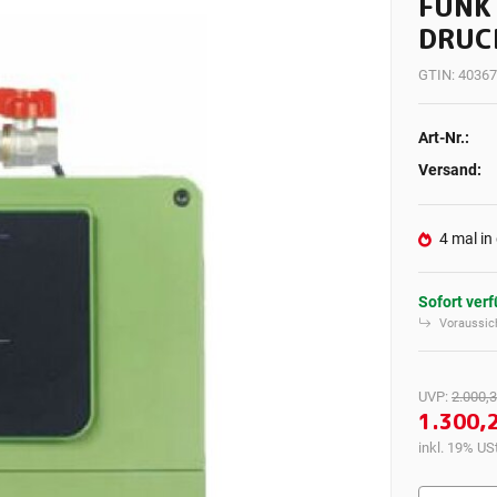
FUNK
DRUC
GTIN:
40367
Art-Nr.:
Versand:
4 mal in
Sofort ver
Voraussich
UVP
:
2.000,3
1.300,
inkl. 19% USt