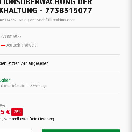
TIONSÜBERWACHUNG DER
KHALTUNG - 7738315077
05114762
Kategorie:
Nachfüllkombinationen
7738315077
Deutschlandweit
 den letzten 24h angesehen
fügbar
tliche Lieferzeit:
1 - 3 Werktage
9 €
25 €
35%
. ,
Versandkostenfreie Lieferung