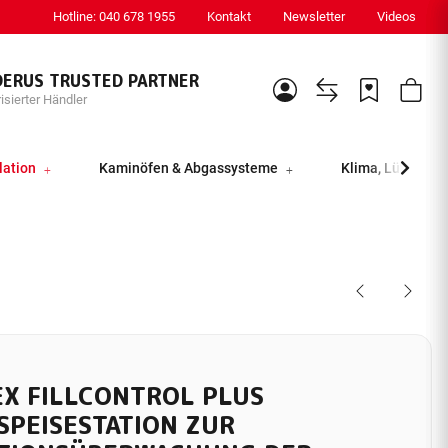
Hotline: 040 678 1955
Kontakt
Newsletter
Videos
DERUS TRUSTED PARTNER
isierter Händler
lation
Kaminöfen & Abgassysteme
Klima, Lüftung &
EX FILLCONTROL PLUS
SPEISESTATION ZUR