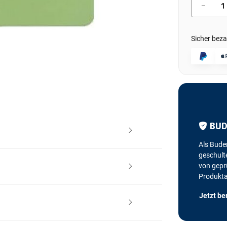
Sicher beza
BUD
Als Bude
geschulte
von geprü
Produkt
Jetzt be