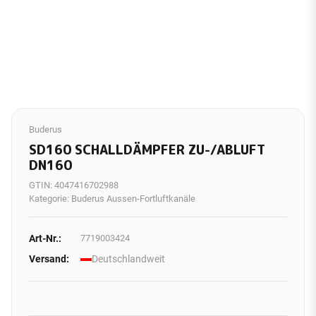
Buderus
SD160 SCHALLDÄMPFER ZU-/ABLUFT
DN160
GTIN:
4047416702988
Kategorie:
Buderus Aussen-Fortluftkanäle
Art-Nr.:
7719003424
Versand:
Deutschlandweit