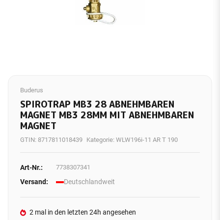
Buderus
SPIROTRAP MB3 28 ABNEHMBAREN
MAGNET MB3 28MM MIT ABNEHMBAREN
MAGNET
GTIN:
8717811018439
Kategorie:
WLW196i-11 AR T 190
Art-Nr.:
7738307341
Versand:
Deutschlandweit
2 mal in den letzten 24h angesehen