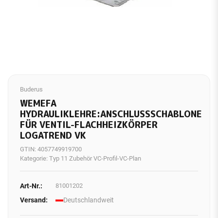
Buderus
WEMEFA
HYDRAULIKLEHRE:ANSCHLUSSSCHABLONE
FÜR VENTIL-FLACHHEIZKÖRPER
LOGATREND VK
GTIN:
4057749919700
Kategorie:
Typ 11 Zubehör VC-Profil-VC-Plan
Art-Nr.:
81001202
Versand:
Deutschlandweit